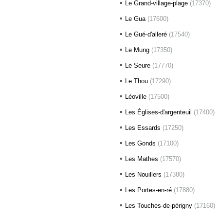
Le Grand-village-plage
(17370)
Le Gua
(17600)
Le Gué-d'alleré
(17540)
Le Mung
(17350)
Le Seure
(17770)
Le Thou
(17290)
Léoville
(17500)
Les Églises-d'argenteuil
(17400)
Les Essards
(17250)
Les Gonds
(17100)
Les Mathes
(17570)
Les Nouillers
(17380)
Les Portes-en-ré
(17880)
Les Touches-de-périgny
(17160)