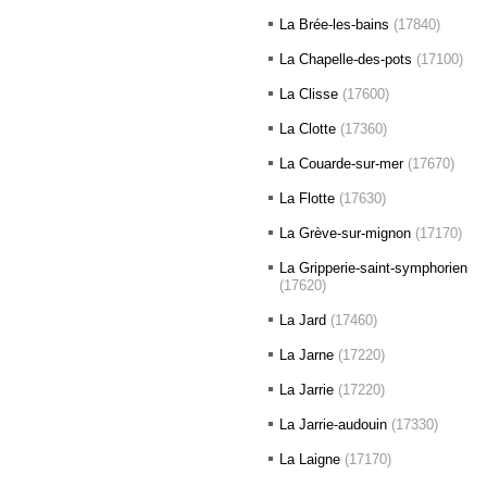
La Brée-les-bains
(17840)
La Chapelle-des-pots
(17100)
La Clisse
(17600)
La Clotte
(17360)
La Couarde-sur-mer
(17670)
La Flotte
(17630)
La Grève-sur-mignon
(17170)
La Gripperie-saint-symphorien
(17620)
La Jard
(17460)
La Jarne
(17220)
La Jarrie
(17220)
La Jarrie-audouin
(17330)
La Laigne
(17170)