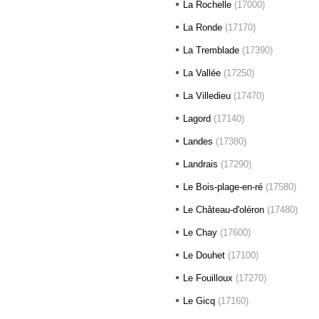
La Rochelle
(17000)
La Ronde
(17170)
La Tremblade
(17390)
La Vallée
(17250)
La Villedieu
(17470)
Lagord
(17140)
Landes
(17380)
Landrais
(17290)
Le Bois-plage-en-ré
(17580)
Le Château-d'oléron
(17480)
Le Chay
(17600)
Le Douhet
(17100)
Le Fouilloux
(17270)
Le Gicq
(17160)