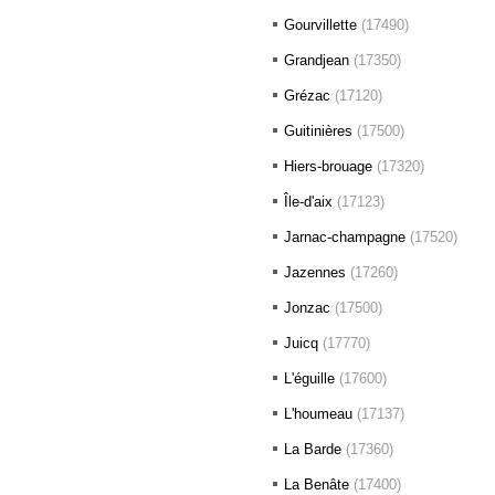
Gourvillette
(17490)
Grandjean
(17350)
Grézac
(17120)
Guitinières
(17500)
Hiers-brouage
(17320)
Île-d'aix
(17123)
Jarnac-champagne
(17520)
Jazennes
(17260)
Jonzac
(17500)
Juicq
(17770)
L'éguille
(17600)
L'houmeau
(17137)
La Barde
(17360)
La Benâte
(17400)