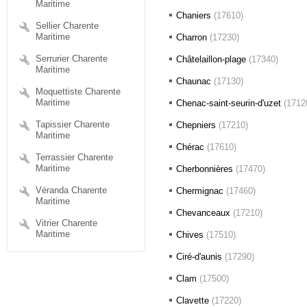
Maritime
Chaniers
(17610)
Sellier Charente
Maritime
Charron
(17230)
Serrurier Charente
Châtelaillon-plage
(17340)
Maritime
Chaunac
(17130)
Moquettiste Charente
Maritime
Chenac-saint-seurin-d'uzet
(1712
Tapissier Charente
Chepniers
(17210)
Maritime
Chérac
(17610)
Terrassier Charente
Maritime
Cherbonnières
(17470)
Véranda Charente
Chermignac
(17460)
Maritime
Chevanceaux
(17210)
Vitrier Charente
Maritime
Chives
(17510)
Ciré-d'aunis
(17290)
Clam
(17500)
Clavette
(17220)