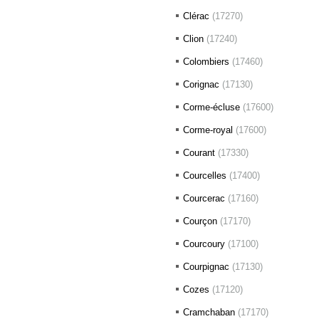
Clérac
(17270)
Clion
(17240)
Colombiers
(17460)
Corignac
(17130)
Corme-écluse
(17600)
Corme-royal
(17600)
Courant
(17330)
Courcelles
(17400)
Courcerac
(17160)
Courçon
(17170)
Courcoury
(17100)
Courpignac
(17130)
Cozes
(17120)
Cramchaban
(17170)