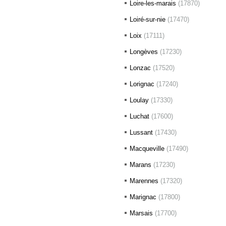
Loire-les-marais
(17870)
Loiré-sur-nie
(17470)
Loix
(17111)
Longèves
(17230)
Lonzac
(17520)
Lorignac
(17240)
Loulay
(17330)
Luchat
(17600)
Lussant
(17430)
Macqueville
(17490)
Marans
(17230)
Marennes
(17320)
Marignac
(17800)
Marsais
(17700)