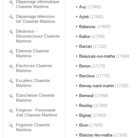
Dépannage informatique
Charente Maritime
Avy
(17800)
Dépannage télévision-
Aytré
(17440)
hifi Charente Maritime
Balanzac
(17600)
Dératiseur -
Désinsectiseur Charente
Ballon
(17290)
Maritime
Barzan
(17120)
Ebéniste Charente
Maritime
Beauvais-sur-matha
(17490)
Electricien Charente
Benon
(17170)
Maritime
Bercloux
(17770)
Escaliers Charente
Maritime
Bernay-saint-martin
(17330)
Etanchéiste Charente
Berneuil
(17460)
Maritime
Beurlay
(17250)
Forgeron - Ferronnerie
d'art Charente Maritime
Bignay
(17400)
Frigoriste Charente
Biron
(17800)
Maritime
Blanzac-lès-matha
(17160)