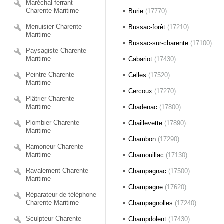
Maréchal ferrant
Charente Maritime
Burie
(17770)
Menuisier Charente
Bussac-forêt
(17210)
Maritime
Bussac-sur-charente
(17100)
Paysagiste Charente
Maritime
Cabariot
(17430)
Peintre Charente
Celles
(17520)
Maritime
Cercoux
(17270)
Plâtrier Charente
Maritime
Chadenac
(17800)
Plombier Charente
Chaillevette
(17890)
Maritime
Chambon
(17290)
Ramoneur Charente
Maritime
Chamouillac
(17130)
Ravalement Charente
Champagnac
(17500)
Maritime
Champagne
(17620)
Réparateur de téléphone
Charente Maritime
Champagnolles
(17240)
Sculpteur Charente
Champdolent
(17430)