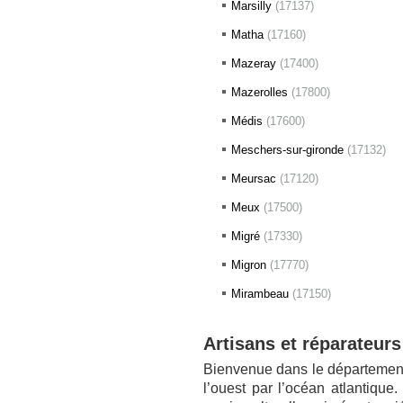
Marsilly
(17137)
Matha
(17160)
Mazeray
(17400)
Mazerolles
(17800)
Médis
(17600)
Meschers-sur-gironde
(17132)
Meursac
(17120)
Meux
(17500)
Migré
(17330)
Migron
(17770)
Mirambeau
(17150)
Artisans et réparateur
Bienvenue dans le département
l’ouest par l’océan atlantique.