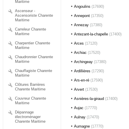
Maritime
Angoulins
(17690)
Ascenseur -
Ascensoriste Charente
Annepont
(17350)
Maritime
Annezay
(17380)
Carreleur Charente
Maritime
Antezant-la-chapelle
(17400)
Charpentier Charente
Arces
(17120)
Maritime
Archiac
(17520)
Chaudronnier Charente
Maritime
Archingeay
(17380)
Chauffagiste Charente
Ardillières
(17290)
Maritime
Ars-en-ré
(17590)
Clôtures Barrières
Charente Maritime
Arvert
(17530)
Couvreur Charente
Asnières-la-giraud
(17400)
Maritime
Aujac
(17770)
Dépannage
électroménager
Aulnay
(17470)
Charente Maritime
Aumagne
(17770)