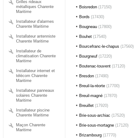
Grilles rideaux
métalliques Charente
Boisredon
(17150)
Maritime
Bords
(17430)
Installateur d'alarmes
Charente Maritime
Bougneau
(17800)
Installateur antenniste
Bouhet
(17540)
Charente Maritime
Bourcefranc-le-chapus
(17560)
Installateur de
climatisation Charente
Bourgneuf
(17220)
Maritime
Boutenac-touvent
(17120)
Installateur internet et
télécom Charente
Bresdon
(17490)
Maritime
Breuil-la-réorte
(17700)
Installateur panneaux
solaires Charente
Breuil-magné
(17870)
Maritime
Breuillet
(17920)
Installateur piscine
Charente Maritime
Brie-sous-archiac
(17520)
Maçon Charente
Brie-sous-mortagne
(17120)
Maritime
Brizambourg
(17770)