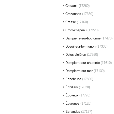
Cravans
(17260)
Crazannes
(17350)
Cressé
(17160)
Croix-chapeau
(17220)
Dampierre-sur-boutonne
(17470)
Doeuil-sur-le-mignon
(17330)
Dolus-d'oléron
(17550)
Dompierre-sur-charente
(17610)
Dompierre-sur-mer
(17139)
Échebrune
(17800)
Échillais
(17620)
Écoyeux
(17770)
Épargnes
(17120)
Esnandes
(17137)