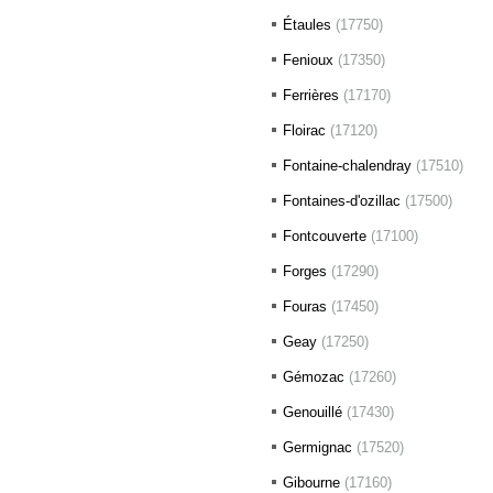
Étaules
(17750)
Fenioux
(17350)
Ferrières
(17170)
Floirac
(17120)
Fontaine-chalendray
(17510)
Fontaines-d'ozillac
(17500)
Fontcouverte
(17100)
Forges
(17290)
Fouras
(17450)
Geay
(17250)
Gémozac
(17260)
Genouillé
(17430)
Germignac
(17520)
Gibourne
(17160)