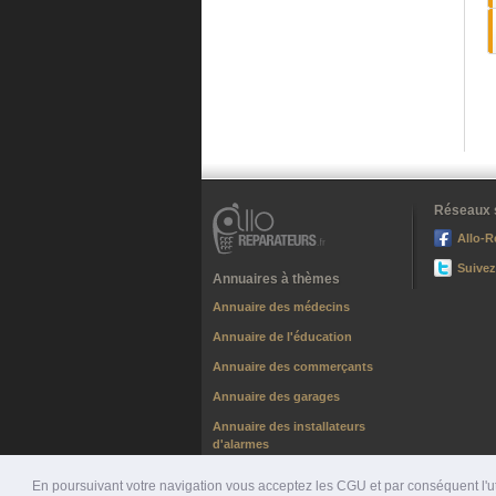
Réseaux 
Allo-R
Suivez
Annuaires à thèmes
Annuaire des médecins
Annuaire de l'éducation
Annuaire des commerçants
Annuaire des garages
Annuaire des installateurs
d'alarmes
Annuaire des chauffagistes
En poursuivant votre navigation vous acceptez les CGU et par conséquent l'uti