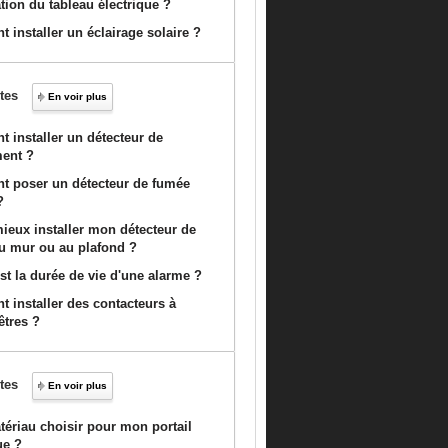
lation du tableau électrique ?
installer un éclairage solaire ?
tes
En voir plus
 installer un détecteur de
ent ?
 poser un détecteur de fumée
?
mieux installer mon détecteur de
u mur ou au plafond ?
st la durée de vie d'une alarme ?
 installer des contacteurs à
êtres ?
tes
En voir plus
tériau choisir pour mon portail
ue ?