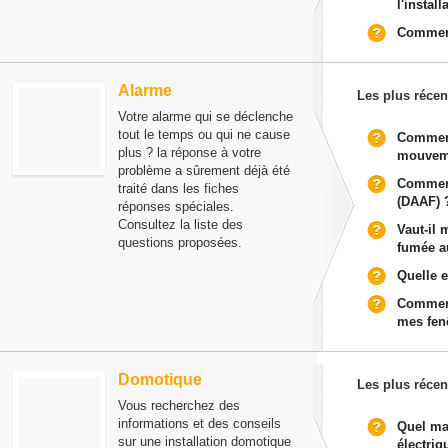
l'instal
Comment 
Alarme
Les plus récen
Votre alarme qui se déclenche
tout le temps ou qui ne cause
Comment
plus ? la réponse à votre
mouvem
problème a sûrement déjà été
Comment
traité dans les fiches
(DAAF) 
réponses spéciales.
Consultez la liste des
Vaut-il 
questions proposées.
fumée a
Quelle e
Comment
mes fen
Domotique
Les plus récen
Vous recherchez des
informations et des conseils
Quel ma
sur une installation domotique
électriq