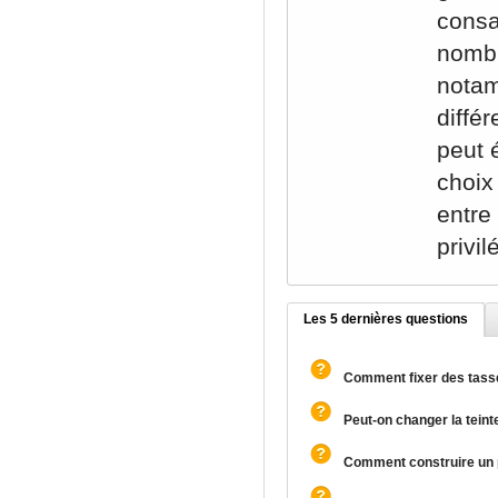
consa
nombr
notam
diffé
peut 
choix
entre
privil
Les 5 dernières questions
Comment fixer des tasse
Peut-on changer la teint
Comment construire un p