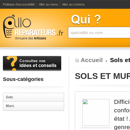
Politique d'accessibilité
Aller au menu
Aller au contenu
Accueil
Sols e
SOLS ET MU
Sous-catégories
Sols
Diffi
Murs
confo
état 
genre