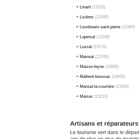
Linard
(23220)
Lizières
(23240)
Lourdoueix-saint-pierre
(23360)
Lupersat
(23190)
Lussat
(23170)
Mainsat
(23700)
Maison-feyne
(23800)
Malleret-boussac
(23600)
Mansat-la-courrière
(23400)
Marsac
(23210)
Artisans et réparateurs
Le tourisme vert dans le départ
ans de plus en plus de touriste