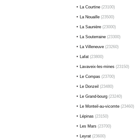
La Courtine
(23100)
La Nouaille
(23500)
La Saunière
(23000)
La Souterraine
(23300)
La Villeneuve
(23260)
Lafat
(23800)
Lavaveix-les-mines
(23150)
Le Compas
(23700)
Le Donzeil
(23480)
Le Grand-bourg
(23240)
Le Monteil-au-vicomte
(23460)
Lépinas
(23150)
Les Mars
(23700)
Leyrat
(23600)