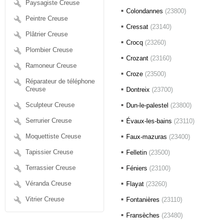
Paysagiste Creuse
Colondannes
(23800)
Peintre Creuse
Cressat
(23140)
Plâtrier Creuse
Crocq
(23260)
Plombier Creuse
Crozant
(23160)
Ramoneur Creuse
Croze
(23500)
Réparateur de téléphone
Creuse
Dontreix
(23700)
Sculpteur Creuse
Dun-le-palestel
(23800)
Serrurier Creuse
Évaux-les-bains
(23110)
Moquettiste Creuse
Faux-mazuras
(23400)
Tapissier Creuse
Felletin
(23500)
Terrassier Creuse
Féniers
(23100)
Véranda Creuse
Flayat
(23260)
Vitrier Creuse
Fontanières
(23110)
Fransèches
(23480)