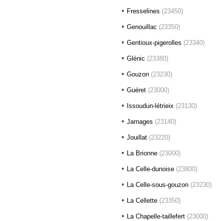
Fresselines
(23450)
Genouillac
(23350)
Gentioux-pigerolles
(23340)
Glénic
(23380)
Gouzon
(23230)
Guéret
(23000)
Issoudun-létrieix
(23130)
Jarnages
(23140)
Jouillat
(23220)
La Brionne
(23000)
La Celle-dunoise
(23800)
La Celle-sous-gouzon
(23230)
La Cellette
(23350)
La Chapelle-taillefert
(23000)