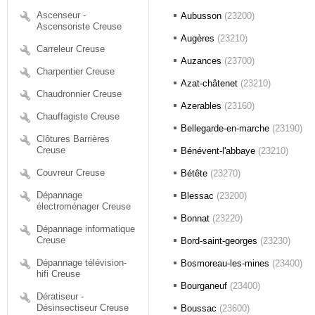
Ascenseur -
Aubusson
(23200)
Ascensoriste Creuse
Augères
(23210)
Carreleur Creuse
Auzances
(23700)
Charpentier Creuse
Azat-châtenet
(23210)
Chaudronnier Creuse
Azerables
(23160)
Chauffagiste Creuse
Bellegarde-en-marche
(23190)
Clôtures Barrières
Creuse
Bénévent-l'abbaye
(23210)
Couvreur Creuse
Bétête
(23270)
Dépannage
Blessac
(23200)
électroménager Creuse
Bonnat
(23220)
Dépannage informatique
Creuse
Bord-saint-georges
(23230)
Dépannage télévision-
Bosmoreau-les-mines
(23400)
hifi Creuse
Bourganeuf
(23400)
Dératiseur -
Désinsectiseur Creuse
Boussac
(23600)