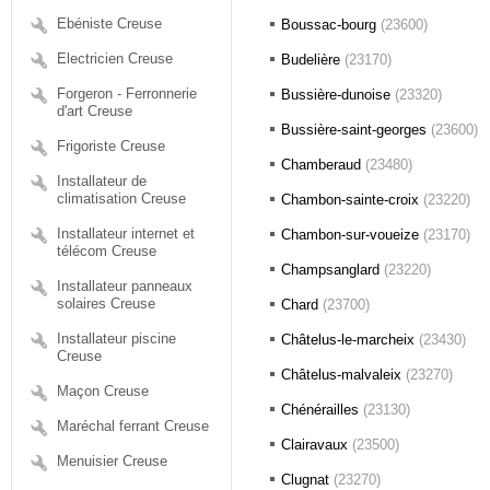
Ebéniste Creuse
Boussac-bourg
(23600)
Electricien Creuse
Budelière
(23170)
Forgeron - Ferronnerie
Bussière-dunoise
(23320)
d'art Creuse
Bussière-saint-georges
(23600)
Frigoriste Creuse
Chamberaud
(23480)
Installateur de
climatisation Creuse
Chambon-sainte-croix
(23220)
Installateur internet et
Chambon-sur-voueize
(23170)
télécom Creuse
Champsanglard
(23220)
Installateur panneaux
solaires Creuse
Chard
(23700)
Installateur piscine
Châtelus-le-marcheix
(23430)
Creuse
Châtelus-malvaleix
(23270)
Maçon Creuse
Chénérailles
(23130)
Maréchal ferrant Creuse
Clairavaux
(23500)
Menuisier Creuse
Clugnat
(23270)