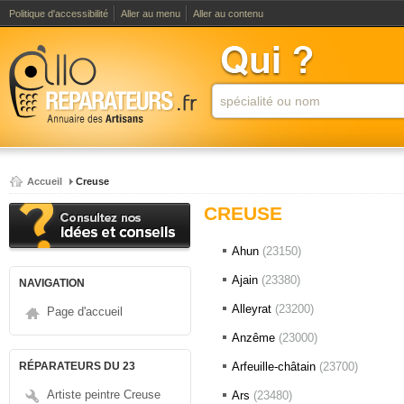
Politique d'accessibilité
Aller au menu
Aller au contenu
Accueil
Creuse
CREUSE
Ahun
(23150)
Ajain
(23380)
NAVIGATION
Alleyrat
(23200)
Page d'accueil
Anzême
(23000)
RÉPARATEURS DU 23
Arfeuille-châtain
(23700)
Artiste peintre Creuse
Ars
(23480)