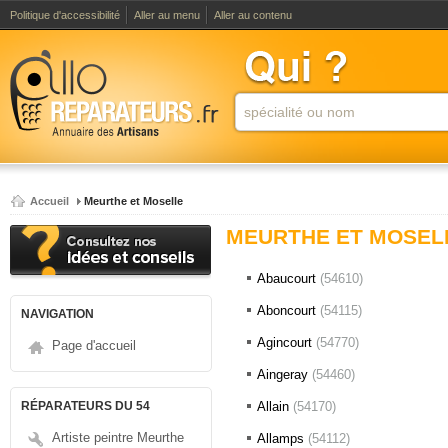
Politique d'accessibilité
Aller au menu
Aller au contenu
Accueil
Meurthe et Moselle
MEURTHE ET MOSEL
Abaucourt
(54610)
Aboncourt
(54115)
NAVIGATION
Agincourt
(54770)
Page d'accueil
Aingeray
(54460)
RÉPARATEURS DU 54
Allain
(54170)
Artiste peintre Meurthe
Allamps
(54112)