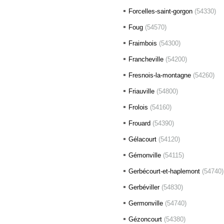
Forcelles-saint-gorgon
(54330)
Foug
(54570)
Fraimbois
(54300)
Francheville
(54200)
Fresnois-la-montagne
(54260)
Friauville
(54800)
Frolois
(54160)
Frouard
(54390)
Gélacourt
(54120)
Gémonville
(54115)
Gerbécourt-et-haplemont
(54740)
Gerbéviller
(54830)
Germonville
(54740)
Gézoncourt
(54380)