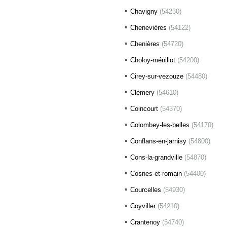
Chavigny
(54230)
Chenevières
(54122)
Chenières
(54720)
Choloy-ménillot
(54200)
Cirey-sur-vezouze
(54480)
Clémery
(54610)
Coincourt
(54370)
Colombey-les-belles
(54170)
Conflans-en-jarnisy
(54800)
Cons-la-grandville
(54870)
Cosnes-et-romain
(54400)
Courcelles
(54930)
Coyviller
(54210)
Crantenoy
(54740)