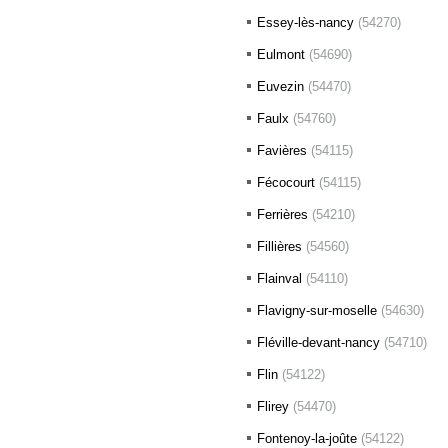
Essey-lès-nancy
(54270)
Eulmont
(54690)
Euvezin
(54470)
Faulx
(54760)
Favières
(54115)
Fécocourt
(54115)
Ferrières
(54210)
Fillières
(54560)
Flainval
(54110)
Flavigny-sur-moselle
(54630)
Fléville-devant-nancy
(54710)
Flin
(54122)
Flirey
(54470)
Fontenoy-la-joûte
(54122)