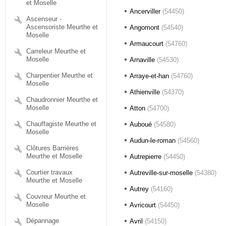
et Moselle
Ancerviller
(54450)
Ascenseur -
Ascensoriste Meurthe et
Angomont
(54540)
Moselle
Armaucourt
(54760)
Carreleur Meurthe et
Moselle
Arnaville
(54530)
Charpentier Meurthe et
Arraye-et-han
(54760)
Moselle
Athienville
(54370)
Chaudronnier Meurthe et
Moselle
Atton
(54700)
Chauffagiste Meurthe et
Auboué
(54580)
Moselle
Audun-le-roman
(54560)
Clôtures Barrières
Meurthe et Moselle
Autrepierre
(54450)
Courtier travaux
Autreville-sur-moselle
(54380)
Meurthe et Moselle
Autrey
(54160)
Couvreur Meurthe et
Moselle
Avricourt
(54450)
Dépannage
Avril
(54150)