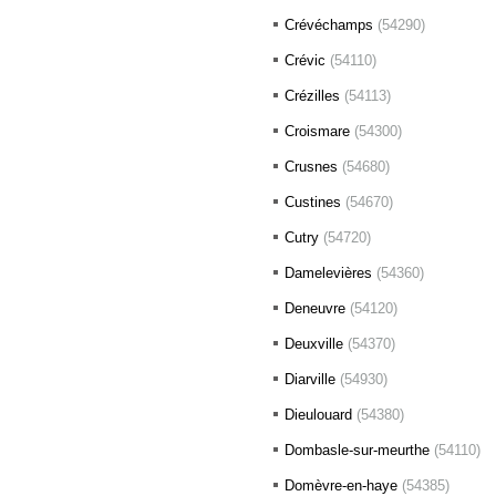
Crévéchamps
(54290)
Crévic
(54110)
Crézilles
(54113)
Croismare
(54300)
Crusnes
(54680)
Custines
(54670)
Cutry
(54720)
Damelevières
(54360)
Deneuvre
(54120)
Deuxville
(54370)
Diarville
(54930)
Dieulouard
(54380)
Dombasle-sur-meurthe
(54110)
Domèvre-en-haye
(54385)