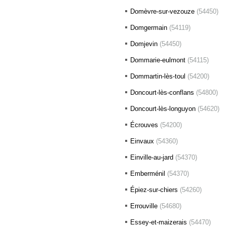
Domèvre-sur-vezouze
(54450)
Domgermain
(54119)
Domjevin
(54450)
Dommarie-eulmont
(54115)
Dommartin-lès-toul
(54200)
Doncourt-lès-conflans
(54800)
Doncourt-lès-longuyon
(54620)
Écrouves
(54200)
Einvaux
(54360)
Einville-au-jard
(54370)
Emberménil
(54370)
Épiez-sur-chiers
(54260)
Errouville
(54680)
Essey-et-maizerais
(54470)