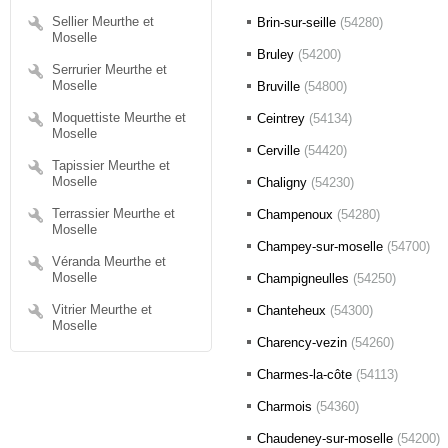
Sellier Meurthe et
Brin-sur-seille
(54280)
Moselle
Bruley
(54200)
Serrurier Meurthe et
Moselle
Bruville
(54800)
Moquettiste Meurthe et
Ceintrey
(54134)
Moselle
Cerville
(54420)
Tapissier Meurthe et
Moselle
Chaligny
(54230)
Terrassier Meurthe et
Champenoux
(54280)
Moselle
Champey-sur-moselle
(54700)
Véranda Meurthe et
Moselle
Champigneulles
(54250)
Vitrier Meurthe et
Chanteheux
(54300)
Moselle
Charency-vezin
(54260)
Charmes-la-côte
(54113)
Charmois
(54360)
Chaudeney-sur-moselle
(54200)