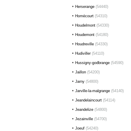
Herserange
(54440)
Homécourt
(54310)
Houdelmont
(54330)
Houdemont
(54180)
Houdreville
(54330)
Hudiviller
(54110)
Hussigny-godbrange
(54590)
Jaillon
(54200)
Jarny
(54800)
Jarville-la-malgrange
(54140)
Jeandelaincourt
(54114)
Jeandelize
(54800)
Jezainville
(54700)
Joeuf
(54240)