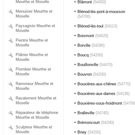
Meurthe et Moselle
Blâmont
(54450)
Menuisier Meurthe et
Blénod-lès-pont-à-mousson
Moselle
(54700)
Paysagiste Meurthe et
Blénod-lès-toul
(54113)
Moselle
Boismont
(54620)
Peintre Meurthe et
Moselle
Borville
(54290)
Plâtrier Meurthe et
Boucq
(54200)
Moselle
Bouillonville
(54470)
Plombier Meurthe et
Moselle
Bouvron
(54200)
Ramoneur Meurthe et
Bouxières-aux-chênes
(54770)
Moselle
Bouxières-aux-dames
(54136)
Ravalement Meurthe et
Moselle
Bouxières-sous-froidmont
(54700
Réparateur de téléphone
Bralleville
(54740)
Meurthe et Moselle
Brémoncourt
(54290)
Sculpteur Meurthe et
Moselle
Briey
(54150)