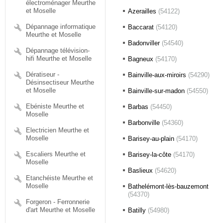
électroménager Meurthe
et Moselle
Azerailles
(54122)
Dépannage informatique
Baccarat
(54120)
Meurthe et Moselle
Badonviller
(54540)
Dépannage télévision-
hifi Meurthe et Moselle
Bagneux
(54170)
Dératiseur -
Bainville-aux-miroirs
(54290)
Désinsectiseur Meurthe
et Moselle
Bainville-sur-madon
(54550)
Ebéniste Meurthe et
Barbas
(54450)
Moselle
Barbonville
(54360)
Electricien Meurthe et
Moselle
Barisey-au-plain
(54170)
Escaliers Meurthe et
Barisey-la-côte
(54170)
Moselle
Baslieux
(54620)
Etanchéiste Meurthe et
Moselle
Bathelémont-lès-bauzemont
(54370)
Forgeron - Ferronnerie
d'art Meurthe et Moselle
Batilly
(54980)