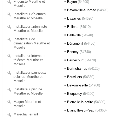
Frigoriste Meurthe et
Bayon
(54290)
Moselle
Bayonville-sur-mad
(54890)
Installateur d'alarmes
Meurthe et Moselle
Bazailles
(54620)
Installateur antenniste
Belleau
(54610)
Meurthe et Moselle
Belleville
(54940)
Installateur de
climatisation Meurthe et
Bénaménil
(54450)
Moselle
Benney
(54740)
Installateur internet et
télécom Meurthe et
Bernécourt
(54470)
Moselle
Bertrichamps
(54120)
Installateur panneaux
solaires Meurthe et
Beuvillers
(54560)
Moselle
Bey-sur-seille
(54760)
Installateur piscine
Meurthe et Moselle
Bicqueley
(54200)
Maçon Meurthe et
Bienville-la-petite
(54300)
Moselle
Blainville-sur-l'eau
(54360)
Maréchal ferrant