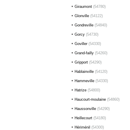
Giraumont
(54780)
Glonville
(54122)
Gondreville
(54840)
Gorcy
(54730)
Goviller
(54330)
Grand-failly
(54260)
Gripport
(54290)
Hablainville
(54120)
Hammeville
(54330)
Hatrize
(54800)
Haucourt-moulaine
(54860)
Haussonville
(54290)
Heillecourt
(54180)
Hériménil
(54300)