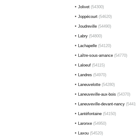
Jolivet
(54300)
Joppécourt
(54620)
Joudreville
(54490)
Labry
(54800)
Lachapelle
(54120)
Laître-sous-amance
(54770)
Laloeuf
(54115)
Landres
(54970)
Laneuvelotte
(54280)
Laneuveville-aux-bois
(54370)
Laneuveville-devant-nancy
(5441
Lantéfontaine
(54150)
Laronxe
(54950)
Laxou
(54520)