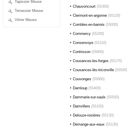
Tapissier Meuse
Chauvoncourt
(55300)
Terrassier Meuse
Clermont-en-argonne
(55120)
Vitrier Meuse
Combles-en-barrois
(55000)
Commercy
(55200)
Consenvoye
(55110)
Contrisson
(55800)
Cousances-les-forges
(55170)
Cousances-lès-triconville
(55500
Couvonges
(55800)
Damloup
(55400)
Dammarie-sur-saulx
(55500)
Damvillers
(55150)
Delouze-rosières
(55130)
Demange-aux-eaux
(55130)