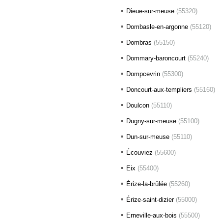
Dieue-sur-meuse
(55320)
Dombasle-en-argonne
(55120)
Dombras
(55150)
Dommary-baroncourt
(55240)
Dompcevrin
(55300)
Doncourt-aux-templiers
(55160)
Doulcon
(55110)
Dugny-sur-meuse
(55100)
Dun-sur-meuse
(55110)
Écouviez
(55600)
Eix
(55400)
Érize-la-brûlée
(55260)
Érize-saint-dizier
(55000)
Erneville-aux-bois
(55500)