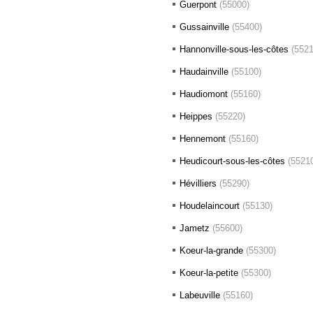
Guerpont
(55000)
Gussainville
(55400)
Hannonville-sous-les-côtes
(5521
Haudainville
(55100)
Haudiomont
(55160)
Heippes
(55220)
Hennemont
(55160)
Heudicourt-sous-les-côtes
(5521
Hévilliers
(55290)
Houdelaincourt
(55130)
Jametz
(55600)
Koeur-la-grande
(55300)
Koeur-la-petite
(55300)
Labeuville
(55160)