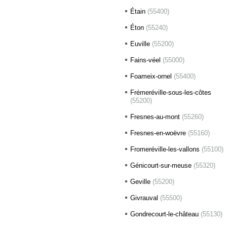
Étain
(55400)
Éton
(55240)
Euville
(55200)
Fains-véel
(55000)
Foameix-ornel
(55400)
Frémeréville-sous-les-côtes
(55200)
Fresnes-au-mont
(55260)
Fresnes-en-woëvre
(55160)
Fromeréville-les-vallons
(55100)
Génicourt-sur-meuse
(55320)
Geville
(55200)
Givrauval
(55500)
Gondrecourt-le-château
(55130)