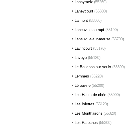
Lahaymeix
(55260)
Laheycourt
(55800)
Laimont
(55800)
Laneuville-au-rupt
(55190)
Laneuville-sur-meuse
(55700)
Lavincourt
(55170)
Lavoye
(55120)
Le Bouchon-sur-saulx
(55500)
Lemmes
(55220)
Lérouville
(55200)
Les Hauts-de-chée
(55000)
Les Islettes
(55120)
Les Monthairons
(55320)
Les Paroches
(55300)