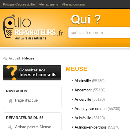
Politique d'accessibilité
Aller au menu
Aller au contenu
Accueil
Meuse
MEUSE
Abainville
(55130)
Ancemont
(55320)
NAVIGATION
Ancerville
(55170)
Page d'accueil
Arrancy-sur-crusne
(55230)
RÉPARATEURS DU 55
Aubréville
(55120)
Artiste peintre Meuse
Aulnois-en-perthois
(55170)