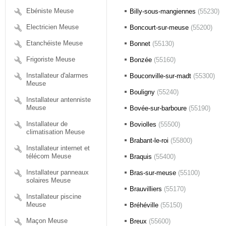
Ebéniste Meuse
Billy-sous-mangiennes
(55230)
Electricien Meuse
Boncourt-sur-meuse
(55200)
Etanchéiste Meuse
Bonnet
(55130)
Frigoriste Meuse
Bonzée
(55160)
Installateur d'alarmes
Bouconville-sur-madt
(55300)
Meuse
Bouligny
(55240)
Installateur antenniste
Meuse
Bovée-sur-barboure
(55190)
Installateur de
Boviolles
(55500)
climatisation Meuse
Brabant-le-roi
(55800)
Installateur internet et
télécom Meuse
Braquis
(55400)
Installateur panneaux
Bras-sur-meuse
(55100)
solaires Meuse
Brauvilliers
(55170)
Installateur piscine
Meuse
Bréhéville
(55150)
Maçon Meuse
Breux
(55600)