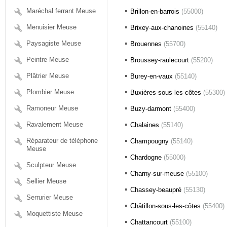
Maréchal ferrant Meuse
Brillon-en-barrois
(55000)
Menuisier Meuse
Brixey-aux-chanoines
(55140)
Paysagiste Meuse
Brouennes
(55700)
Peintre Meuse
Broussey-raulecourt
(55200)
Plâtrier Meuse
Burey-en-vaux
(55140)
Plombier Meuse
Buxières-sous-les-côtes
(55300)
Ramoneur Meuse
Buzy-darmont
(55400)
Ravalement Meuse
Chalaines
(55140)
Réparateur de téléphone
Champougny
(55140)
Meuse
Chardogne
(55000)
Sculpteur Meuse
Charny-sur-meuse
(55100)
Sellier Meuse
Chassey-beaupré
(55130)
Serrurier Meuse
Châtillon-sous-les-côtes
(55400)
Moquettiste Meuse
Chattancourt
(55100)