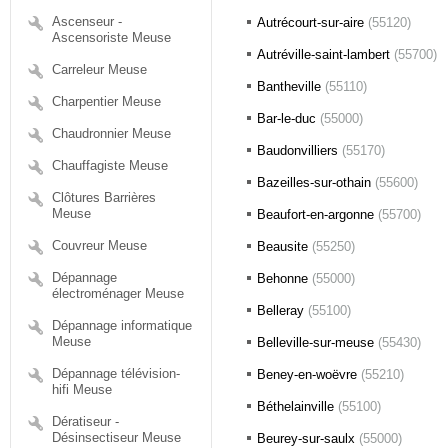
Ascenseur -
Autrécourt-sur-aire
(55120)
Ascensoriste Meuse
Autréville-saint-lambert
(55700)
Carreleur Meuse
Bantheville
(55110)
Charpentier Meuse
Bar-le-duc
(55000)
Chaudronnier Meuse
Baudonvilliers
(55170)
Chauffagiste Meuse
Bazeilles-sur-othain
(55600)
Clôtures Barrières
Meuse
Beaufort-en-argonne
(55700)
Couvreur Meuse
Beausite
(55250)
Dépannage
Behonne
(55000)
électroménager Meuse
Belleray
(55100)
Dépannage informatique
Meuse
Belleville-sur-meuse
(55430)
Dépannage télévision-
Beney-en-woëvre
(55210)
hifi Meuse
Béthelainville
(55100)
Dératiseur -
Désinsectiseur Meuse
Beurey-sur-saulx
(55000)