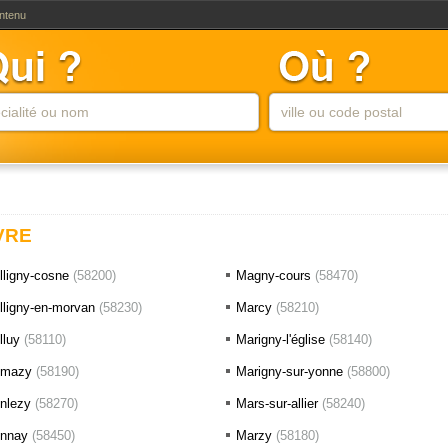
ontenu
VRE
lligny-cosne
(58200)
Magny-cours
(58470)
lligny-en-morvan
(58230)
Marcy
(58210)
lluy
(58110)
Marigny-l'église
(58140)
mazy
(58190)
Marigny-sur-yonne
(58800)
nlezy
(58270)
Mars-sur-allier
(58240)
nnay
(58450)
Marzy
(58180)