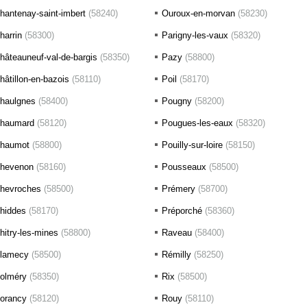
hantenay-saint-imbert
(58240)
Ouroux-en-morvan
(58230)
harrin
(58300)
Parigny-les-vaux
(58320)
hâteauneuf-val-de-bargis
(58350)
Pazy
(58800)
hâtillon-en-bazois
(58110)
Poil
(58170)
haulgnes
(58400)
Pougny
(58200)
haumard
(58120)
Pougues-les-eaux
(58320)
haumot
(58800)
Pouilly-sur-loire
(58150)
hevenon
(58160)
Pousseaux
(58500)
hevroches
(58500)
Prémery
(58700)
hiddes
(58170)
Préporché
(58360)
hitry-les-mines
(58800)
Raveau
(58400)
lamecy
(58500)
Rémilly
(58250)
olméry
(58350)
Rix
(58500)
orancy
(58120)
Rouy
(58110)