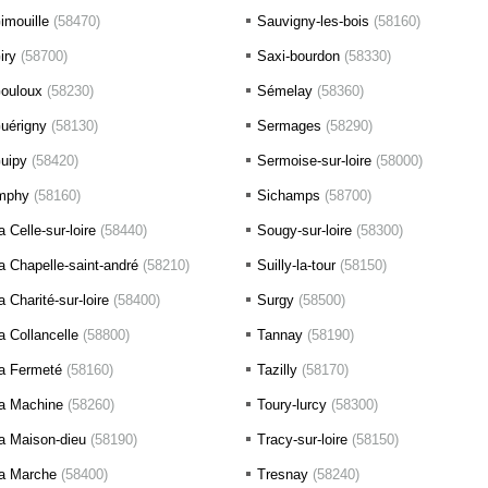
imouille
(58470)
Sauvigny-les-bois
(58160)
iry
(58700)
Saxi-bourdon
(58330)
ouloux
(58230)
Sémelay
(58360)
uérigny
(58130)
Sermages
(58290)
uipy
(58420)
Sermoise-sur-loire
(58000)
mphy
(58160)
Sichamps
(58700)
a Celle-sur-loire
(58440)
Sougy-sur-loire
(58300)
a Chapelle-saint-andré
(58210)
Suilly-la-tour
(58150)
a Charité-sur-loire
(58400)
Surgy
(58500)
a Collancelle
(58800)
Tannay
(58190)
a Fermeté
(58160)
Tazilly
(58170)
a Machine
(58260)
Toury-lurcy
(58300)
a Maison-dieu
(58190)
Tracy-sur-loire
(58150)
a Marche
(58400)
Tresnay
(58240)