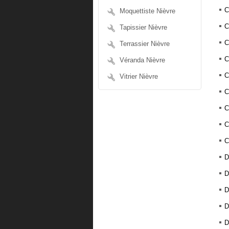
C
Moquettiste Nièvre
C
Tapissier Nièvre
C
Terrassier Nièvre
C
Véranda Nièvre
C
Vitrier Nièvre
C
C
C
C
D
D
D
D
D