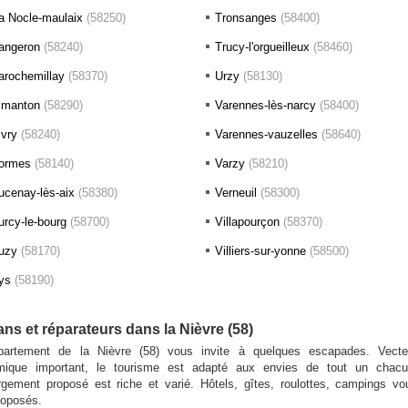
a Nocle-maulaix
(58250)
Tronsanges
(58400)
angeron
(58240)
Trucy-l'orgueilleux
(58460)
arochemillay
(58370)
Urzy
(58130)
imanton
(58290)
Varennes-lès-narcy
(58400)
ivry
(58240)
Varennes-vauzelles
(58640)
ormes
(58140)
Varzy
(58210)
ucenay-lès-aix
(58380)
Verneuil
(58300)
urcy-le-bourg
(58700)
Villapourçon
(58370)
uzy
(58170)
Villiers-sur-yonne
(58500)
ys
(58190)
ans et réparateurs dans la Nièvre (58)
partement de la Nièvre (58) vous invite à quelques escapades. Vecte
mique important, le tourisme est adapté aux envies de tout un chacu
rgement proposé est riche et varié. Hôtels, gîtes, roulottes, campings vo
roposés.