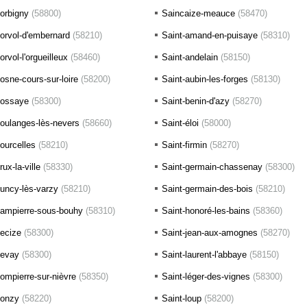
orbigny
(58800)
Saincaize-meauce
(58470)
orvol-d'embernard
(58210)
Saint-amand-en-puisaye
(58310)
orvol-l'orgueilleux
(58460)
Saint-andelain
(58150)
osne-cours-sur-loire
(58200)
Saint-aubin-les-forges
(58130)
ossaye
(58300)
Saint-benin-d'azy
(58270)
oulanges-lès-nevers
(58660)
Saint-éloi
(58000)
ourcelles
(58210)
Saint-firmin
(58270)
rux-la-ville
(58330)
Saint-germain-chassenay
(58300)
uncy-lès-varzy
(58210)
Saint-germain-des-bois
(58210)
ampierre-sous-bouhy
(58310)
Saint-honoré-les-bains
(58360)
ecize
(58300)
Saint-jean-aux-amognes
(58270)
evay
(58300)
Saint-laurent-l'abbaye
(58150)
ompierre-sur-nièvre
(58350)
Saint-léger-des-vignes
(58300)
onzy
(58220)
Saint-loup
(58200)