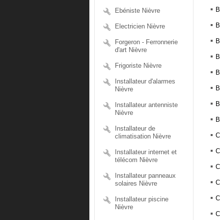
B
Ebéniste Nièvre
B
Electricien Nièvre
B
Forgeron - Ferronnerie
d'art Nièvre
B
Frigoriste Nièvre
B
Installateur d'alarmes
B
Nièvre
B
Installateur antenniste
Nièvre
B
Installateur de
C
climatisation Nièvre
C
Installateur internet et
télécom Nièvre
C
Installateur panneaux
C
solaires Nièvre
C
Installateur piscine
Nièvre
C