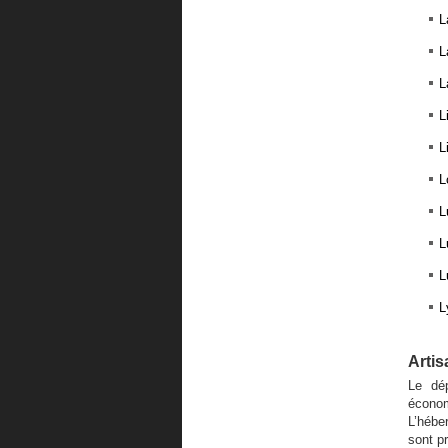
L
L
L
L
L
L
L
L
L
L
Artis
Le dé
écono
L’hébe
sont p