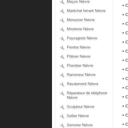
Maçon Nièvre
C
Maréchal ferrant Nièvre
C
Menuisier Nièvre
C
Miroiterie Nièvre
C
Paysagiste Nièvre
C
Peintre Nièvre
C
Plâtrier Nièvre
C
Plombier Nièvre
C
Ramoneur Nièvre
C
Ravalement Nièvre
C
Réparateur de téléphone
C
Nièvre
C
Sculpteur Nièvre
C
Sellier Nièvre
C
Serrurier Nièvre