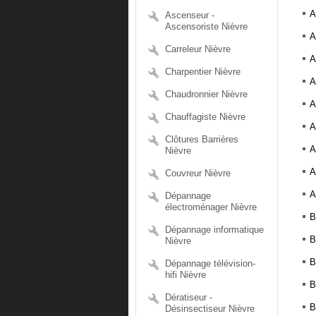
A
Ascenseur -
Ascensoriste Nièvre
A
Carreleur Nièvre
A
Charpentier Nièvre
A
Chaudronnier Nièvre
A
Chauffagiste Nièvre
A
Clôtures Barrières
A
Nièvre
A
Couvreur Nièvre
A
Dépannage
électroménager Nièvre
B
Dépannage informatique
B
Nièvre
B
Dépannage télévision-
hifi Nièvre
B
Dératiseur -
B
Désinsectiseur Nièvre