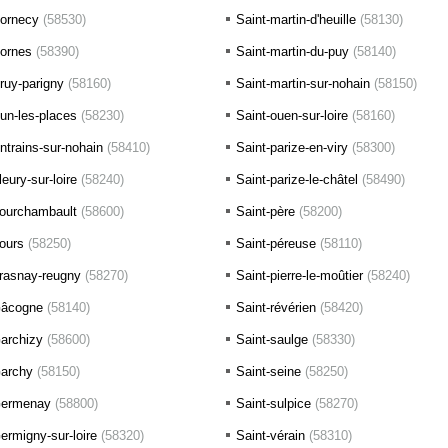
ornecy
(58530)
Saint-martin-d'heuille
(58130)
ornes
(58390)
Saint-martin-du-puy
(58140)
ruy-parigny
(58160)
Saint-martin-sur-nohain
(58150)
un-les-places
(58230)
Saint-ouen-sur-loire
(58160)
ntrains-sur-nohain
(58410)
Saint-parize-en-viry
(58300)
leury-sur-loire
(58240)
Saint-parize-le-châtel
(58490)
ourchambault
(58600)
Saint-père
(58200)
ours
(58250)
Saint-péreuse
(58110)
rasnay-reugny
(58270)
Saint-pierre-le-moûtier
(58240)
âcogne
(58140)
Saint-révérien
(58420)
archizy
(58600)
Saint-saulge
(58330)
archy
(58150)
Saint-seine
(58250)
ermenay
(58800)
Saint-sulpice
(58270)
ermigny-sur-loire
(58320)
Saint-vérain
(58310)