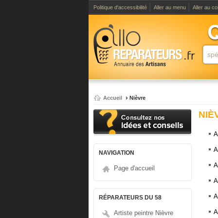
Politique d'accessibilité
Aller au menu
Aller au c
Accueil
Nièvre
NIÈ
A
A
NAVIGATION
A
Page d'accueil
A
A
RÉPARATEURS DU 58
A
Artiste peintre Nièvre