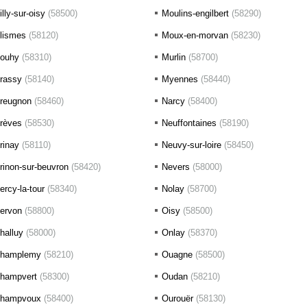
illy-sur-oisy
(58500)
Moulins-engilbert
(58290)
lismes
(58120)
Moux-en-morvan
(58230)
ouhy
(58310)
Murlin
(58700)
rassy
(58140)
Myennes
(58440)
reugnon
(58460)
Narcy
(58400)
rèves
(58530)
Neuffontaines
(58190)
rinay
(58110)
Neuvy-sur-loire
(58450)
rinon-sur-beuvron
(58420)
Nevers
(58000)
ercy-la-tour
(58340)
Nolay
(58700)
ervon
(58800)
Oisy
(58500)
halluy
(58000)
Onlay
(58370)
hamplemy
(58210)
Ouagne
(58500)
hampvert
(58300)
Oudan
(58210)
hampvoux
(58400)
Ourouër
(58130)