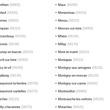
nthien
(58800)
Maux
(58290)
rleuf
(58430)
Menestreau
(58410)
rmes
(58500)
Menou
(58210)
rquian
(58310)
Mesves-sur-loire
(58400)
rzembouy
(58700)
Mhère
(58140)
snois
(58190)
Millay
(58170)
unay-en-bazois
(58110)
Mont-et-marré
(58110)
vril-sur-loire
(58300)
Montapas
(58110)
zy-le-vif
(58240)
Montigny-aux-amognes
(58130)
alleray
(58130)
Montigny-en-morvan
(58120)
eaumont-la-ferrière
(58700)
Montigny-sur-canne
(58340)
eaumont-sardolles
(58270)
Montreuillon
(58800)
iches
(58110)
Montsauche-les-settons
(58230)
illy-chevannes
(58270)
Moraches
(58420)