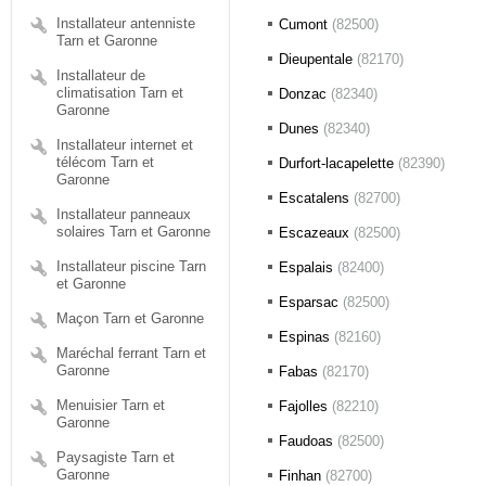
Installateur antenniste
Cumont
(82500)
Tarn et Garonne
Dieupentale
(82170)
Installateur de
climatisation Tarn et
Donzac
(82340)
Garonne
Dunes
(82340)
Installateur internet et
télécom Tarn et
Durfort-lacapelette
(82390)
Garonne
Escatalens
(82700)
Installateur panneaux
solaires Tarn et Garonne
Escazeaux
(82500)
Installateur piscine Tarn
Espalais
(82400)
et Garonne
Esparsac
(82500)
Maçon Tarn et Garonne
Espinas
(82160)
Maréchal ferrant Tarn et
Garonne
Fabas
(82170)
Menuisier Tarn et
Fajolles
(82210)
Garonne
Faudoas
(82500)
Paysagiste Tarn et
Garonne
Finhan
(82700)