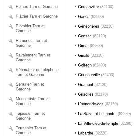
Peintre Tarn et Garonne
Garganvillar
(82100)
Plâtrier Tarn et Garonne
Gariès
(82500)
Plombier Tarn et
Génébrières
(82230)
Garonne
Gensac
(82120)
Ramoneur Tarn et
Garonne
Gimat
(82500)
Ravalement Tarn et
Ginals
(82330)
Garonne
Golfech
(82400)
Réparateur de téléphone
Tarn et Garonne
Goudourville
(82400)
Serrurier Tarn et
Gramont
(82120)
Garonne
Grisolles
(82170)
Moquettiste Tarn et
Garonne
L'honor-de-cos
(82130)
Tapissier Tarn et
La Salvetat-belmontet
(82230)
Garonne
La Ville-dieu-du-temple
(82290)
Terrassier Tarn et
Garonne
Labarthe
(82220)