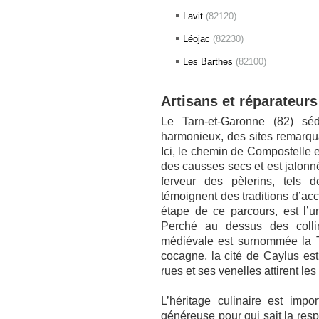
Lavit
(82120)
Léojac
(82230)
Les Barthes
(82100)
Artisans et réparateurs
Le Tarn-et-Garonne (82) séd
harmonieux, des sites remarqua
Ici, le chemin de Compostelle 
des causses secs et est jalonné
ferveur des pèlerins, tels 
témoignent des traditions d’acc
étape de ce parcours, est l’
Perché au dessus des colli
médiévale est surnommée la 
cocagne, la cité de Caylus est
rues et ses venelles attirent les
L’héritage culinaire est imp
généreuse pour qui sait la resp