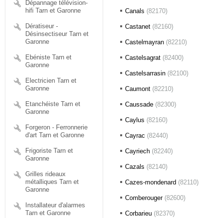
Dépannage télévision-
hifi Tarn et Garonne
Canals
(82170)
Dératiseur -
Castanet
(82160)
Désinsectiseur Tarn et
Garonne
Castelmayran
(82210)
Ebéniste Tarn et
Castelsagrat
(82400)
Garonne
Castelsarrasin
(82100)
Electricien Tarn et
Garonne
Caumont
(82210)
Etanchéiste Tarn et
Caussade
(82300)
Garonne
Caylus
(82160)
Forgeron - Ferronnerie
d'art Tarn et Garonne
Cayrac
(82440)
Frigoriste Tarn et
Cayriech
(82240)
Garonne
Cazals
(82140)
Grilles rideaux
métalliques Tarn et
Cazes-mondenard
(82110)
Garonne
Comberouger
(82600)
Installateur d'alarmes
Tarn et Garonne
Corbarieu
(82370)