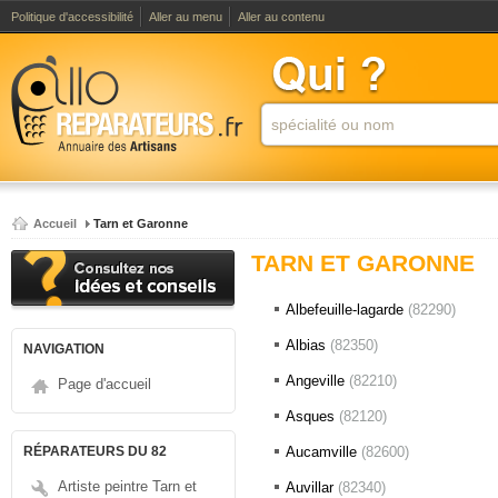
Politique d'accessibilité
Aller au menu
Aller au contenu
Accueil
Tarn et Garonne
TARN ET GARONNE
Albefeuille-lagarde
(82290)
Albias
(82350)
NAVIGATION
Angeville
(82210)
Page d'accueil
Asques
(82120)
RÉPARATEURS DU 82
Aucamville
(82600)
Artiste peintre Tarn et
Auvillar
(82340)