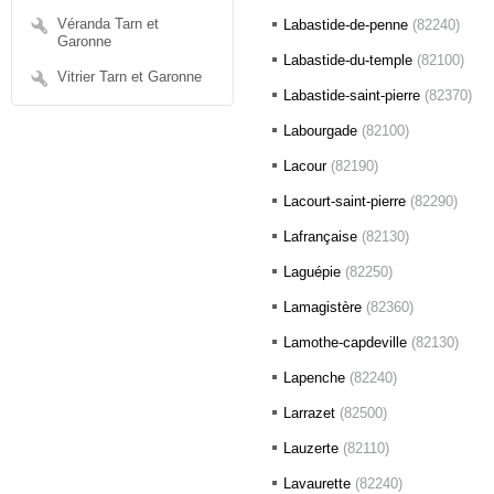
Véranda Tarn et
Labastide-de-penne
(82240)
Garonne
Labastide-du-temple
(82100)
Vitrier Tarn et Garonne
Labastide-saint-pierre
(82370)
Labourgade
(82100)
Lacour
(82190)
Lacourt-saint-pierre
(82290)
Lafrançaise
(82130)
Laguépie
(82250)
Lamagistère
(82360)
Lamothe-capdeville
(82130)
Lapenche
(82240)
Larrazet
(82500)
Lauzerte
(82110)
Lavaurette
(82240)