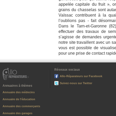
appelée capitale du fruit », 
grains du chasselas sont autan
Vaïssac contribuent à la qual
l’oublions pas - fait désorma
Dans le Tarn-et-Garonne (82),
effectuer des travaux de serru
s’agisse de demandes urgente
notre site travaillent avec un s
vous est possible de visualis
pour une prise de contact rapid
Réseaux sociaux
Allo-Réparateurs sur Facebook
Suivez-nous sur Twitter
Annuaires à thèmes
Annuaire des médecins
Annuaire de l'éducation
Annuaire des commerçants
Annuaire des garages