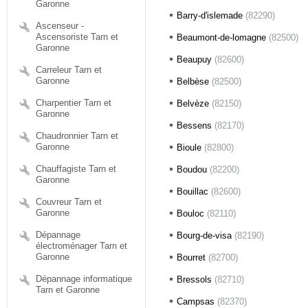
Garonne
Barry-d'islemade
(82290)
Ascenseur -
Ascensoriste Tarn et
Beaumont-de-lomagne
(82500)
Garonne
Beaupuy
(82600)
Carreleur Tarn et
Garonne
Belbèse
(82500)
Charpentier Tarn et
Belvèze
(82150)
Garonne
Bessens
(82170)
Chaudronnier Tarn et
Garonne
Bioule
(82800)
Chauffagiste Tarn et
Boudou
(82200)
Garonne
Bouillac
(82600)
Couvreur Tarn et
Garonne
Bouloc
(82110)
Dépannage
Bourg-de-visa
(82190)
électroménager Tarn et
Garonne
Bourret
(82700)
Dépannage informatique
Bressols
(82710)
Tarn et Garonne
Campsas
(82370)