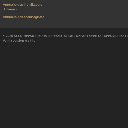
Annuaire des installateurs
d'alarmes
Annuaire des chauffagistes
© 2026 ALLO-RÉPARATEURS |
PRÉSENTATION
|
DÉPARTEMENTS
|
SPÉCIALITÉS
|
Voir la version mobile