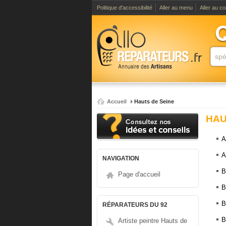
Politique d'accessibilité
Aller au menu
Aller au c
Accueil
Hauts de Seine
HAU
A
A
NAVIGATION
B
Page d'accueil
B
B
RÉPARATEURS DU 92
B
Artiste peintre Hauts de