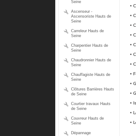
Seine
C
Ascenseur -
C
Ascensoriste Hauts de
Seine
C
Carreleur Hauts de
C
Seine
C
Charpentier Hauts de
Seine
C
Chaudronnier Hauts de
C
Seine
F
Chauffagiste Hauts de
Seine
G
Clôtures Barrières Hauts
G
de Seine
I
Courtier travaux Hauts
de Seine
L
Couvreur Hauts de
L
Seine
Dépannage