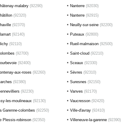
hâtenay-malabry
(92290)
Nanterre
(92030)
hâtillon
(92320)
Nanterre
(92915)
haville
(92370)
Neuilly-sur-seine
(92200)
lamart
(92140)
Puteaux
(92800)
lichy
(92110)
Rueil-malmaison
(92500)
olombes
(92700)
Saint-cloud
(92210)
ourbevoie
(92400)
Sceaux
(92330)
ontenay-aux-roses
(92260)
Sèvres
(92310)
arches
(92380)
Suresnes
(92150)
ennevilliers
(92230)
Vanves
(92170)
ssy-les-moulineaux
(92130)
Vaucresson
(92420)
a Garenne-colombes
(92250)
Ville-d'avray
(92410)
e Plessis-robinson
(92350)
Villeneuve-la-garenne
(92390)