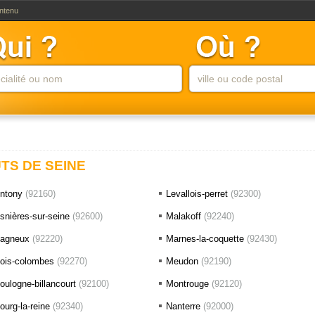
ontenu
TS DE SEINE
ntony
(92160)
Levallois-perret
(92300)
snières-sur-seine
(92600)
Malakoff
(92240)
agneux
(92220)
Marnes-la-coquette
(92430)
ois-colombes
(92270)
Meudon
(92190)
oulogne-billancourt
(92100)
Montrouge
(92120)
ourg-la-reine
(92340)
Nanterre
(92000)