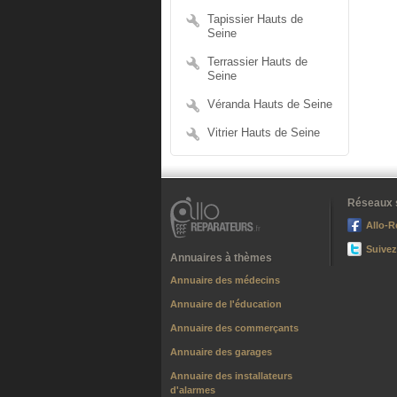
Tapissier Hauts de
Seine
Terrassier Hauts de
Seine
Véranda Hauts de Seine
Vitrier Hauts de Seine
Réseaux 
Allo-R
Suivez
Annuaires à thèmes
Annuaire des médecins
Annuaire de l'éducation
Annuaire des commerçants
Annuaire des garages
Annuaire des installateurs
d'alarmes