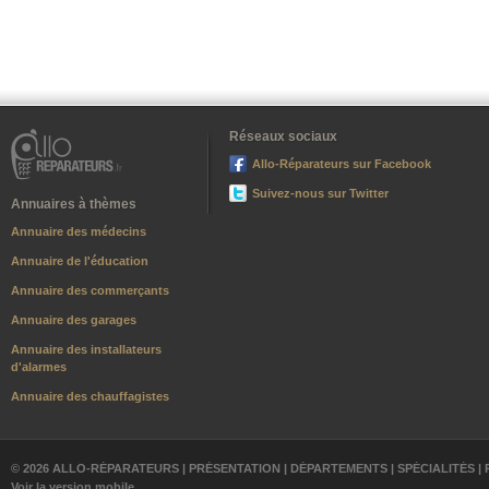
Réseaux sociaux
Allo-Réparateurs sur Facebook
Suivez-nous sur Twitter
Annuaires à thèmes
Annuaire des médecins
Annuaire de l'éducation
Annuaire des commerçants
Annuaire des garages
Annuaire des installateurs
d'alarmes
Annuaire des chauffagistes
© 2026 ALLO-RÉPARATEURS |
PRÉSENTATION
|
DÉPARTEMENTS
|
SPÉCIALITÉS
|
Voir la version mobile