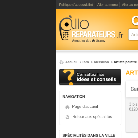
Politique d'accessibilité
Aller au menu
Aller au c
Accueil
Tarn
Aussillon
Artiste peintre
ART
Gaë
NAVIGATION
3 bis
Page d'accueil
8120
Retour aux spécialités
SPÉCIALITÉS DANS LA VILLE