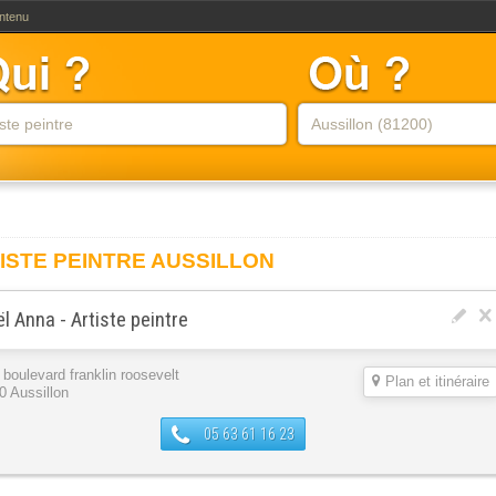
ontenu
ISTE PEINTRE AUSSILLON
l Anna - Artiste peintre
 boulevard franklin roosevelt
Plan et itinéraire
0 Aussillon
05 63 61 16 23