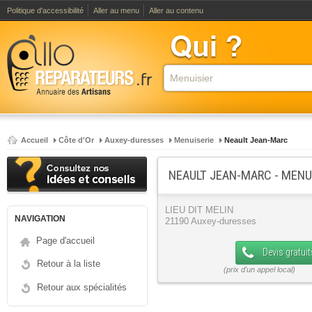
Politique d'accessibilité
Aller au menu
Aller au contenu
Accueil
Côte d'Or
Auxey-duresses
Menuiserie
Neault Jean-Marc
NEAULT JEAN-MARC - MENU
LIEU DIT MELIN
NAVIGATION
21190 Auxey-duresses
Page d'accueil
Devis gratuit
Retour à la liste
Retour aux spécialités