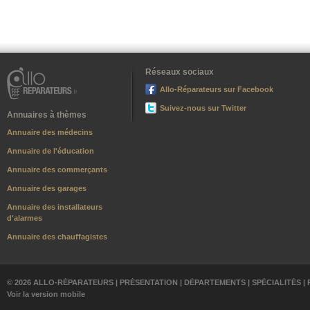
Réseaux sociaux
Allo-Réparateurs sur Facebook
Suivez-nous sur Twitter
Annuaires à thèmes
Annuaire des médecins
Annuaire de l'éducation
Annuaire des commerçants
Annuaire des garages
Annuaire des installateurs
d'alarmes
Annuaire des chauffagistes
© 2026 ALLO-RÉPARATEURS |
PRÉSENTATION
|
DÉPARTEMENTS
|
SPÉCIALITÉS
|
Voir la version mobile