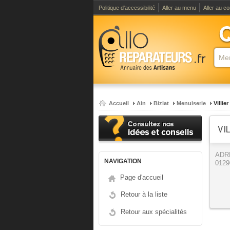
Politique d'accessibilité
Aller au menu
Aller au c
Accueil
Ain
Biziat
Menuiserie
Villie
VIL
ADR
NAVIGATION
0129
Page d'accueil
Retour à la liste
Retour aux spécialités