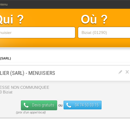
ontenu
r (SARL)
LIER (SARL) - MENUISIERS
ESSE NON COMMUNIQUEE
0 Biziat
Devis gratuits
04 74 50 03 15
ou