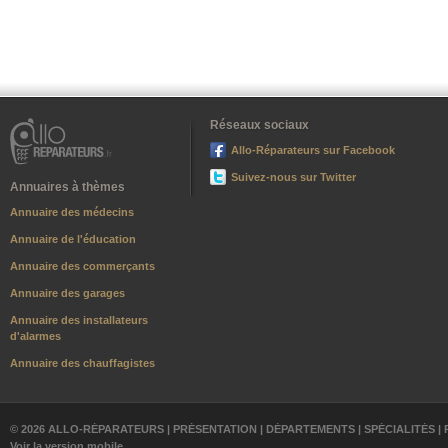
Réseaux sociaux
Allo-Réparateurs sur Facebook
Suivez-nous sur Twitter
Annuaires à thèmes
Annuaire des médecins
Annuaire de l'éducation
Annuaire des commerçants
Annuaire des garages
Annuaire des installateurs
d'alarmes
Annuaire des chauffagistes
© 2026 ALLO-RÉPARATEURS |
PRÉSENTATION
|
DÉPARTEMENTS
|
SPÉCIALITÉS
|
Voir la version mobile