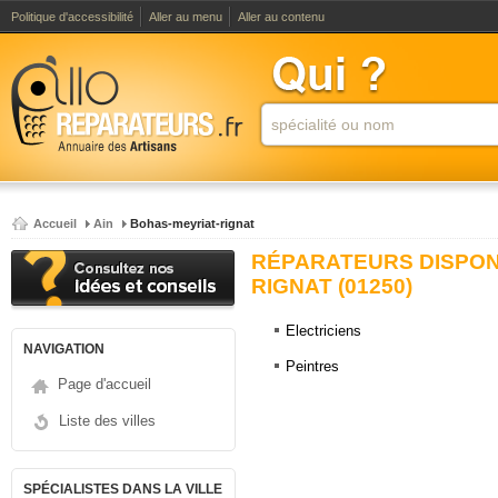
Politique d'accessibilité
Aller au menu
Aller au contenu
Accueil
Ain
Bohas-meyriat-rignat
RÉPARATEURS DISPON
RIGNAT (01250)
Electriciens
NAVIGATION
Peintres
Page d'accueil
Liste des villes
SPÉCIALISTES DANS LA VILLE