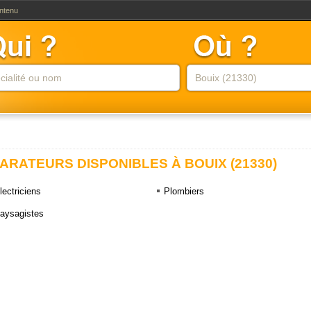
ontenu
ARATEURS DISPONIBLES À BOUIX (21330)
lectriciens
Plombiers
aysagistes