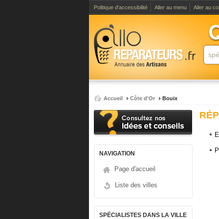
Politique d'accessibilité
Aller au menu
Aller au c
Accueil
Côte d'Or
Bouix
RÉP
E
P
NAVIGATION
Page d'accueil
Liste des villes
SPÉCIALISTES DANS LA VILLE