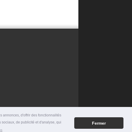
 annonces, d'offrir des fonctionnalités
 sociaux, de publicité et d'analyse, qui
Fermer
RES
|
MENTIONS LÉGALES
|
CONTACT
us