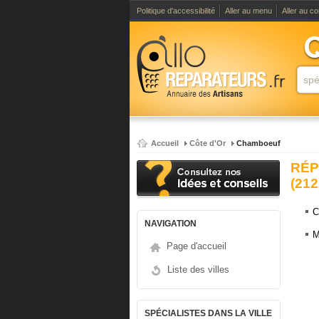
Politique d'accessibilité
Aller au menu
Aller au c
Accueil
Côte d'Or
Chamboeuf
RÉP
(212
C
NAVIGATION
M
Page d'accueil
Liste des villes
SPÉCIALISTES DANS LA VILLE