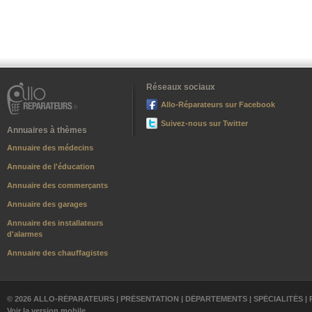
Réseaux sociaux
Allo-Réparateurs sur Facebook
Suivez-nous sur Twitter
Annuaires à thèmes
Annuaire des médecins
Annuaire de l'éducation
Annuaire des commerçants
Annuaire des garages
Annuaire des installateurs
d'alarmes
Annuaire des chauffagistes
© 2026 ALLO-RÉPARATEURS |
PRÉSENTATION
|
DÉPARTEMENTS
|
SPÉCIALITÉS
|
Voir la version mobile