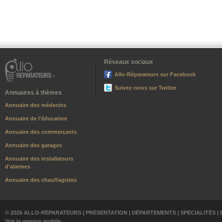
Réseaux sociaux
Allo-Réparateurs sur Facebook
Suivez-nous sur Twitter
Annuaires à thèmes
Annuaire des médecins
Annuaire de l'éducation
Annuaire des commerçants
Annuaire des garages
Annuaire des installateurs
d'alarmes
Annuaire des chauffagistes
© 2026 ALLO-RÉPARATEURS |
PRÉSENTATION
|
DÉPARTEMENTS
|
SPÉCIALITÉS
|
Voir la version mobile