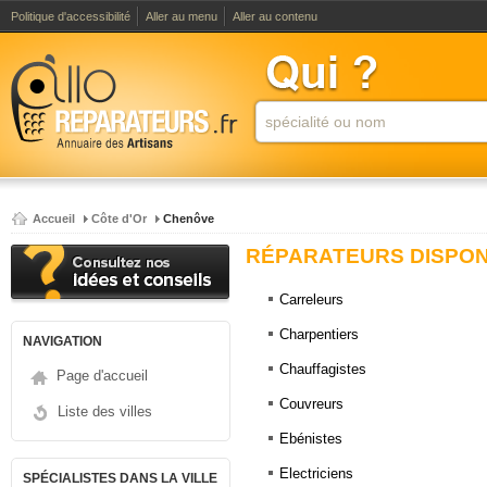
Politique d'accessibilité
Aller au menu
Aller au contenu
Accueil
Côte d'Or
Chenôve
RÉPARATEURS DISPONI
Carreleurs
Charpentiers
NAVIGATION
Chauffagistes
Page d'accueil
Couvreurs
Liste des villes
Ebénistes
Electriciens
SPÉCIALISTES DANS LA VILLE