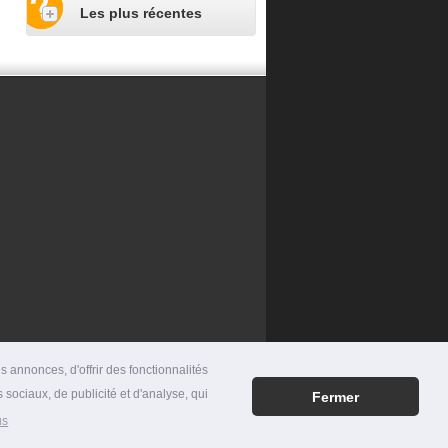
Les plus récentes
 annonces, d'offrir des fonctionnalités
 sociaux, de publicité et d'analyse, qui
Fermer
RES
|
MENTIONS LÉGALES
|
CONTACT
us