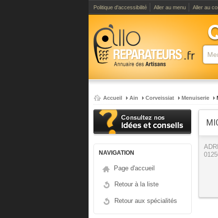
Politique d'accessibilité
Aller au menu
Aller au c
Accueil
Ain
Corveissiat
Menuiserie
MI
ADR
NAVIGATION
0125
Page d'accueil
Retour à la liste
Retour aux spécialités