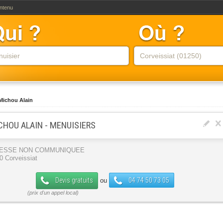
ontenu
Michou Alain
CHOU ALAIN - MENUISIERS
ESSE NON COMMUNIQUEE
0 Corveissiat
Devis gratuits
04 74 50 73 05
ou