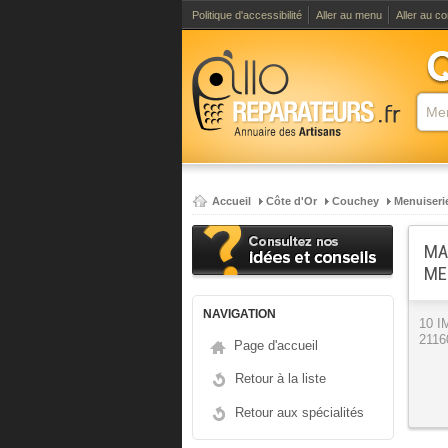
Politique d'accessibilité
Aller au menu
Aller au c
Accueil
Côte d'Or
Couchey
Menuiseri
MA
ME
NAVIGATION
10 
2116
Page d'accueil
Retour à la liste
Retour aux spécialités