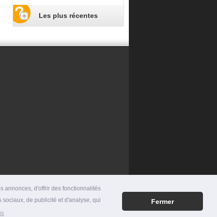
Les plus récentes
 annonces, d'offrir des fonctionnalités
 sociaux, de publicité et d'analyse, qui
Fermer
RES
|
MENTIONS LÉGALES
|
CONTACT
us