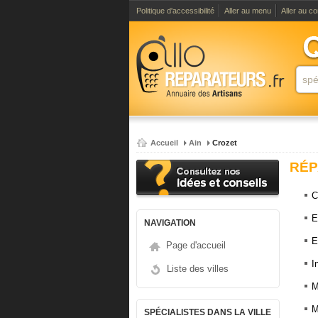
Politique d'accessibilité
Aller au menu
Aller au c
Accueil
Ain
Crozet
RÉP
C
E
NAVIGATION
E
Page d'accueil
I
Liste des villes
M
M
SPÉCIALISTES DANS LA VILLE