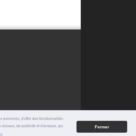
 annonces, d'offrir des fonctionnalités
 sociaux, de publicité et d'analyse, qui
Fermer
RES
|
MENTIONS LÉGALES
|
CONTACT
us