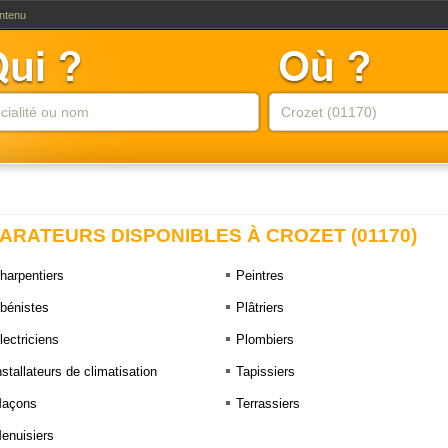
ontenu
ARATEURS DISPONIBLES À CROZET (01170)
harpentiers
Peintres
bénistes
Plâtriers
lectriciens
Plombiers
nstallateurs de climatisation
Tapissiers
açons
Terrassiers
enuisiers