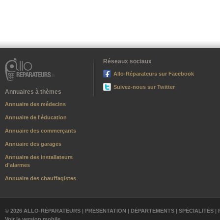
Réseaux sociaux
Allo-Réparateurs sur Facebook
Suivez-nous sur Twitter
Annuaires à thèmes
Annuaire des médecins
Annuaire de l'éducation
Annuaire des commerçants
Annuaire des garages
Annuaire des installateurs
d'alarmes
Annuaire des chauffagistes
© 2026 ALLO-RÉPARATEURS |
PRÉSENTATION
|
DÉPARTEMENTS
|
SPÉCIALITÉS
|
Voir la version mobile