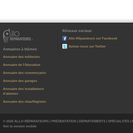
Réseaux sociaux
Allo-Réparateurs sur Facebook
Suivez-nous sur Twitter
Annuaires à thèmes
Annuaire des médecins
Annuaire de l'éducation
Annuaire des commerçants
Annuaire des garages
Annuaire des installateurs
d'alarmes
Annuaire des chauffagistes
© 2026 ALLO-RÉPARATEURS |
PRÉSENTATION
|
DÉPARTEMENTS
|
SPÉCIALITÉS
|
Voir la version mobile