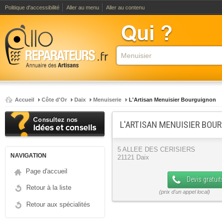
Politique d'accessibilité
Aller au menu
Aller au contenu
Accueil
Côte d'Or
Daix
Menuiserie
L'Artisan Menuisier Bourguignon
L'ARTISAN MENUISIER BOU
5 ALLEE DES CERISIERS
NAVIGATION
21121 Daix
Page d'accueil
Devis gratuit
Retour à la liste
Retour aux spécialités