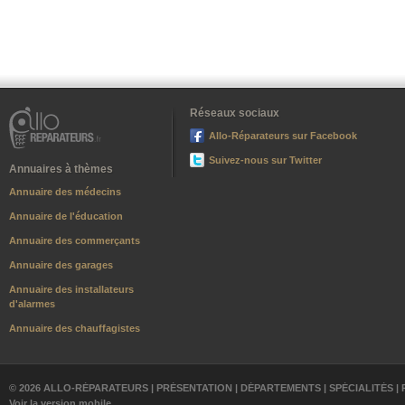
Réseaux sociaux
Allo-Réparateurs sur Facebook
Suivez-nous sur Twitter
Annuaires à thèmes
Annuaire des médecins
Annuaire de l'éducation
Annuaire des commerçants
Annuaire des garages
Annuaire des installateurs
d'alarmes
Annuaire des chauffagistes
© 2026 ALLO-RÉPARATEURS |
PRÉSENTATION
|
DÉPARTEMENTS
|
SPÉCIALITÉS
|
Voir la version mobile