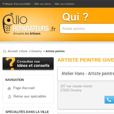
Politique d'accessibilité
Aller au menu
Aller au contenu
Accueil
Eure
Giverny
Artiste peintre
ARTISTE PEINTRE GIV
Atelier Hans - Artiste peintr
NAVIGATION
107 rue claude monet
Page d'accueil
27620 Giverny
Retour aux spécialités
SPÉCIALITÉS DANS LA VILLE