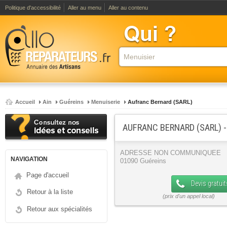
Politique d'accessibilité
Aller au menu
Aller au contenu
Accueil
Ain
Guéreins
Menuiserie
Aufranc Bernard (SARL)
AUFRANC BERNARD (SARL) 
ADRESSE NON COMMUNIQUEE
NAVIGATION
01090 Guéreins
Page d'accueil
Devis gratuit
Retour à la liste
Retour aux spécialités