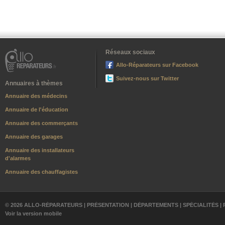
Réseaux sociaux
Allo-Réparateurs sur Facebook
Suivez-nous sur Twitter
Annuaires à thèmes
Annuaire des médecins
Annuaire de l'éducation
Annuaire des commerçants
Annuaire des garages
Annuaire des installateurs
d'alarmes
Annuaire des chauffagistes
© 2026 ALLO-RÉPARATEURS |
PRÉSENTATION
|
DÉPARTEMENTS
|
SPÉCIALITÉS
|
Voir la version mobile