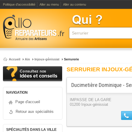
Politique d'accessibilité
Aller au menu
Aller au contenu
Accueil
Ain
Injoux-génissiat
Serrurerie
SERRURIER INJOUX-GÉ
Ducimetière Dominique - Ser
NAVIGATION
IMPASSE DE LA GARE
Page d'accueil
01200 Injoux-génissiat
Retour aux spécialités
SPÉCIALITÉS DANS LA VILLE