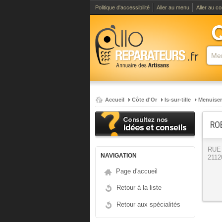
Politique d'accessibilité
Aller au menu
Aller au c
Accueil
Côte d'Or
Is-sur-tille
Menuiser
RO
RUE
NAVIGATION
21120
Page d'accueil
Retour à la liste
Retour aux spécialités