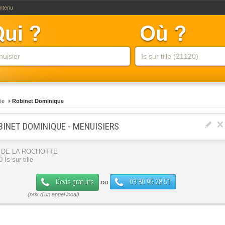
ontenu
ie
Robinet Dominique
BINET DOMINIQUE - MENUISIERS
 DE LA ROCHOTTE
 Is-sur-tille
Devis gratuits
03 80 95 28 51
ou