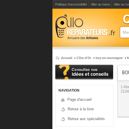
Politique d'accessibilité
Aller au menu
Aller au c
Accueil
Côte d'Or
Ivry-en-montagne
M
BO
1 Ab
NAVIGATION
2134
Page d'accueil
Retour à la liste
Retour aux spécialités