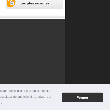
Les plus récentes
 annonces, d'offrir des fonctionnalités
 sociaux, de publicité et d'analyse, qui
Fermer
RES
|
MENTIONS LÉGALES
|
CONTACT
us