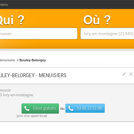
ontenu
enuiserie
Bouley-Belorgey
ULEY-BELORGEY - MENUISIERS
reuvoir
0 Ivry-en-montagne
Devis gratuits
03 80 22 52 98
ou