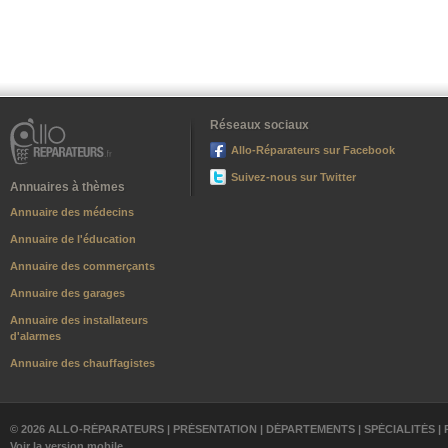
Réseaux sociaux
Allo-Réparateurs sur Facebook
Suivez-nous sur Twitter
Annuaires à thèmes
Annuaire des médecins
Annuaire de l'éducation
Annuaire des commerçants
Annuaire des garages
Annuaire des installateurs
d'alarmes
Annuaire des chauffagistes
© 2026 ALLO-RÉPARATEURS |
PRÉSENTATION
|
DÉPARTEMENTS
|
SPÉCIALITÉS
|
Voir la version mobile