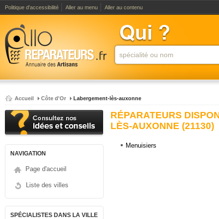
Politique d'accessibilité
Aller au menu
Aller au contenu
Accueil
Côte d'Or
Labergement-lès-auxonne
RÉPARATEURS DISPON
LÈS-AUXONNE (21130)
Menuisiers
NAVIGATION
Page d'accueil
Liste des villes
SPÉCIALISTES DANS LA VILLE