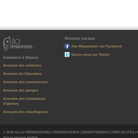
Réseaux sociaux
Allo-Réparateurs sur Facebook
Suivez-nous sur Twitter
Annuaires à thèmes
Annuaire des médecins
Annuaire de l'éducation
Annuaire des commerçants
Annuaire des garages
Annuaire des installateurs
d'alarmes
Annuaire des chauffagistes
© 2026 ALLO-RÉPARATEURS |
PRÉSENTATION
|
DÉPARTEMENTS
|
SPÉCIALITÉS
|
Voir la version mobile