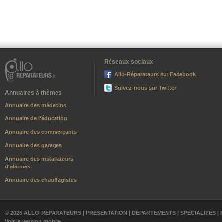
Réseaux sociaux
Allo-Réparateurs sur Facebook
Suivez-nous sur Twitter
Annuaires à thèmes
Annuaire des médecins
Annuaire de l'éducation
Annuaire des commerçants
Annuaire des garages
Annuaire des installateurs
d'alarmes
Annuaire des chauffagistes
© 2026 ALLO-RÉPARATEURS |
PRÉSENTATION
|
DÉPARTEMENTS
|
SPÉCIALITÉS
|
Voir la version mobile