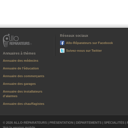
Réseaux sociaux
Allo-Réparateurs sur Facebook
Suivez-nous sur Twitter
Annuaires à thèmes
Annuaire des médecins
Annuaire de l'éducation
Annuaire des commerçants
Annuaire des garages
Annuaire des installateurs
d'alarmes
Annuaire des chauffagistes
© 2026 ALLO-RÉPARATEURS |
PRÉSENTATION
|
DÉPARTEMENTS
|
SPÉCIALITÉS
|
Voir la version mobile