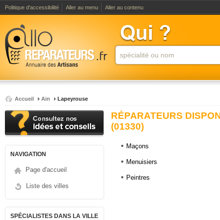
Politique d'accessibilité
Aller au menu
Aller au contenu
Accueil
Ain
Lapeyrouse
RÉPARATEURS DISPON
(01330)
Maçons
NAVIGATION
Menuisiers
Page d'accueil
Peintres
Liste des villes
SPÉCIALISTES DANS LA VILLE