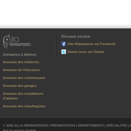
Réseaux sociaux
Allo-Réparateurs sur Facebook
Suivez-nous sur Twitter
Annuaires à thèmes
Annuaire des médecins
Annuaire de l'éducation
Annuaire des commerçants
Annuaire des garages
Annuaire des installateurs
d'alarmes
Annuaire des chauffagistes
© 2026 ALLO-RÉPARATEURS |
PRÉSENTATION
|
DÉPARTEMENTS
|
SPÉCIALITÉS
|
Voir la version mobile