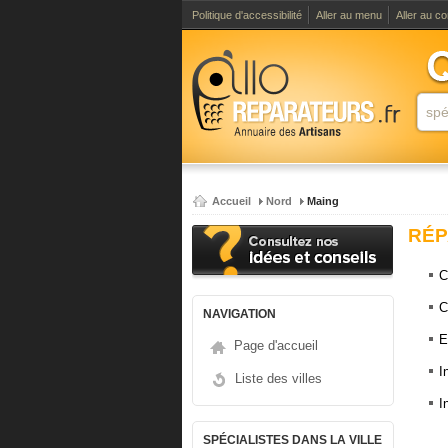
Politique d'accessibilité
Aller au menu
Aller au c
Accueil
Nord
Maing
RÉP
C
C
NAVIGATION
E
Page d'accueil
I
Liste des villes
I
SPÉCIALISTES DANS LA VILLE