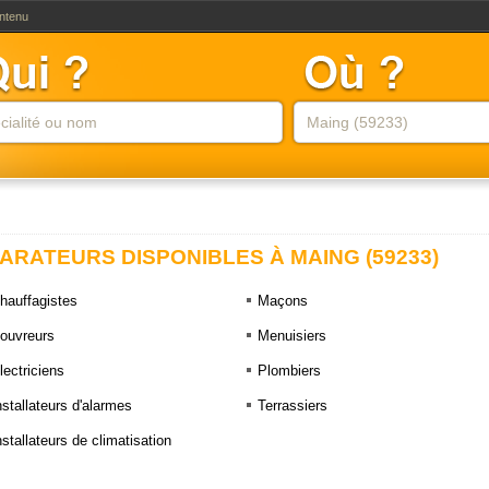
ontenu
ARATEURS DISPONIBLES À MAING (59233)
hauffagistes
Maçons
ouvreurs
Menuisiers
lectriciens
Plombiers
nstallateurs d'alarmes
Terrassiers
nstallateurs de climatisation