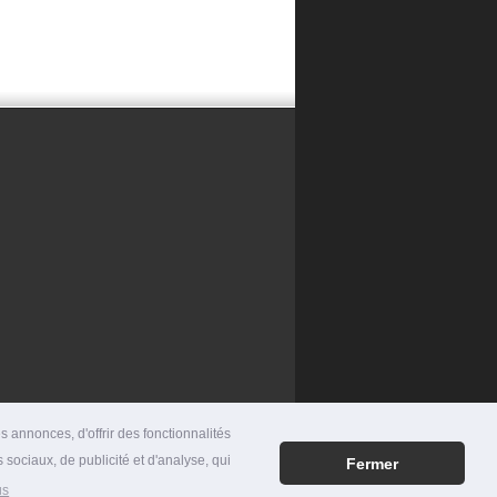
 annonces, d'offrir des fonctionnalités
 sociaux, de publicité et d'analyse, qui
Fermer
RES
|
MENTIONS LÉGALES
|
CONTACT
us