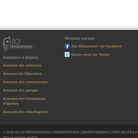
Réseaux sociaux
Allo-Réparateurs sur Facebook
Suivez-nous sur Twitter
Annuaires à thèmes
Annuaire des médecins
Annuaire de l'éducation
Annuaire des commerçants
Annuaire des garages
Annuaire des installateurs
d'alarmes
Annuaire des chauffagistes
© 2026 ALLO-RÉPARATEURS |
PRÉSENTATION
|
DÉPARTEMENTS
|
SPÉCIALITÉS
|
Voir la version mobile