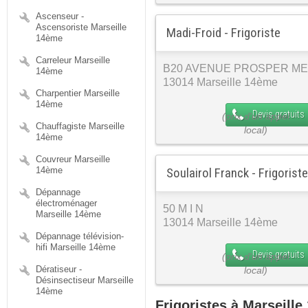
Ascenseur -
Ascensoriste Marseille
Madi-Froid - Frigoriste
14ème
Carreleur Marseille
B20 AVENUE PROSPER M
14ème
13014 Marseille 14ème
Charpentier Marseille
14ème
Devis gratuits
Chauffagiste Marseille
14ème
Couvreur Marseille
14ème
Soulairol Franck - Frigoriste
Dépannage
électroménager
50 M I N
Marseille 14ème
13014 Marseille 14ème
Dépannage télévision-
hifi Marseille 14ème
Devis gratuits
Dératiseur -
Désinsectiseur Marseille
14ème
Frigoristes à Marseille