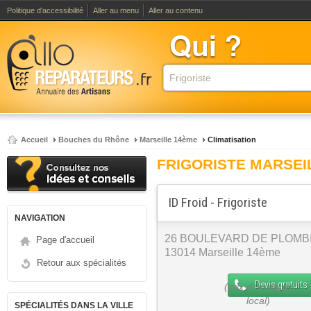
Politique d'accessibilité
Aller au menu
Aller au contenu
Accueil
Bouches du Rhône
Marseille 14ème
Climatisation
FRIGORISTE MARSEI
ID Froid - Frigoriste
NAVIGATION
26 BOULEVARD DE PLOMB
Page d'accueil
13014 Marseille 14ème
Retour aux spécialités
Devis gratuits
SPÉCIALITÉS DANS LA VILLE