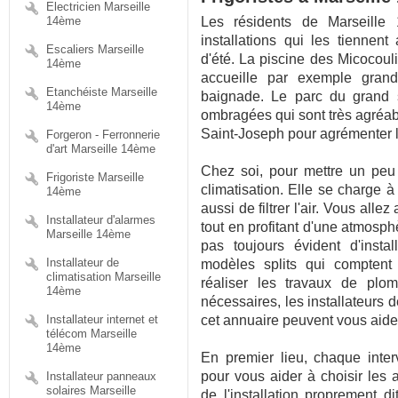
Electricien Marseille
14ème
Les résidents de Marseille 
installations qui les tiennen
Escaliers Marseille
d'été. La piscine des Micocoul
14ème
accueille par exemple grands
Etanchéiste Marseille
baignade. Le parc du grand s
14ème
ombragées qui sont très agréab
Saint-Joseph pour agrémenter le
Forgeron - Ferronnerie
d'art Marseille 14ème
Chez soi, pour mettre un peu
Frigoriste Marseille
climatisation. Elle se charge à
14ème
aussi de filtrer l'air. Vous all
Installateur d'alarmes
tout en profitant d'une atmosphè
Marseille 14ème
pas toujours évident d'insta
Installateur de
modèles splits qui comptent 
climatisation Marseille
réaliser les travaux de plom
14ème
nécessaires, les installateurs
Installateur internet et
cet annuaire peuvent vous aide
télécom Marseille
14ème
En premier lieu, chaque inte
pour vous aider à choisir les 
Installateur panneaux
solaires Marseille
de l'installation proprement