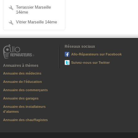
Terrassier Marseille
14ème
Vitrier Marseille 14ème
Réseaux sociaux
Allo-Réparateurs sur Facebook
Suivez-nous sur Twitter
Annuaires à thèmes
Annuaire des médecins
Annuaire de l'éducation
Annuaire des commerçants
Annuaire des garages
Annuaire des installateurs
d'alarmes
Annuaire des chauffagistes