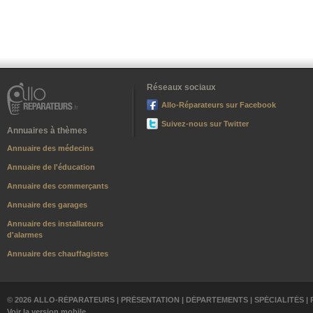
Réseaux sociaux
Allo-Réparateurs sur Facebook
Suivez-nous sur Twitter
Annuaires à thèmes
Annuaire des médecins
Annuaire de l'éducation
Annuaire des commerçants
Annuaire des garages
Annuaire des installateurs
d'alarmes
Annuaire des chauffagistes
© 2026 ALLO-RÉPARATEURS |
PRÉSENTATION
|
DÉPARTEMENTS
|
SPÉCIALITÉS
|
Voir la version mobile