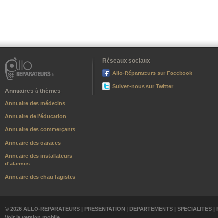
Réseaux sociaux
Allo-Réparateurs sur Facebook
Suivez-nous sur Twitter
Annuaires à thèmes
Annuaire des médecins
Annuaire de l'éducation
Annuaire des commerçants
Annuaire des garages
Annuaire des installateurs
d'alarmes
Annuaire des chauffagistes
© 2026 ALLO-RÉPARATEURS |
PRÉSENTATION
|
DÉPARTEMENTS
|
SPÉCIALITÉS
|
Voir la version mobile