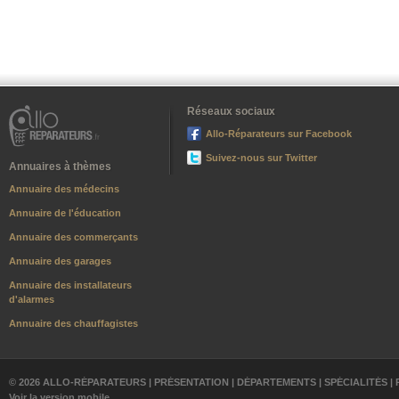
Réseaux sociaux
Allo-Réparateurs sur Facebook
Suivez-nous sur Twitter
Annuaires à thèmes
Annuaire des médecins
Annuaire de l'éducation
Annuaire des commerçants
Annuaire des garages
Annuaire des installateurs
d'alarmes
Annuaire des chauffagistes
© 2026 ALLO-RÉPARATEURS |
PRÉSENTATION
|
DÉPARTEMENTS
|
SPÉCIALITÉS
|
Voir la version mobile