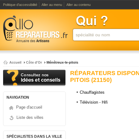
Politique d'accessibilité
Aller au menu
Aller au contenu
Accueil
Côte d'Or
Ménétreux-le-pitois
RÉPARATEURS DISPON
PITOIS (21150)
Chauffagistes
NAVIGATION
Télévision - Hifi
Page d'accueil
Liste des villes
SPÉCIALISTES DANS LA VILLE