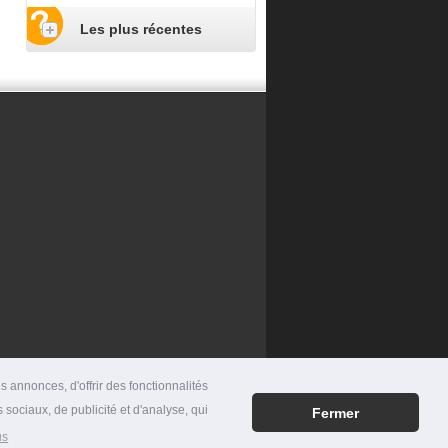
Les plus récentes
 annonces, d'offrir des fonctionnalités
 sociaux, de publicité et d'analyse, qui
Fermer
RES
|
MENTIONS LÉGALES
|
CONTACT
us