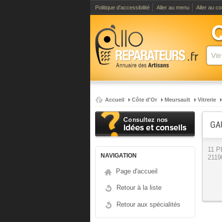
Politique d'accessibilité
Aller au menu
Aller au c
Accueil
Côte d'Or
Meursault
Vitrerie
GA
11 
NAVIGATION
2119
Page d'accueil
Retour à la liste
Retour aux spécialités