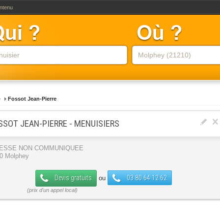
ontenu
e
Fossot Jean-Pierre
SSOT JEAN-PIERRE - MENUISIERS
ESSE NON COMMUNIQUEE
0 Molphey
Devis gratuits
03 80 64 12 62
ou