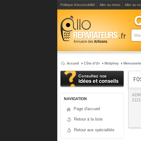
Politique d'accessibilité
Aller au menu
Aller au c
Accueil
Côte d'Or
Molphey
Menuiseri
FO
ADR
NAVIGATION
2121
Page d'accueil
Retour à la liste
Retour aux spécialités