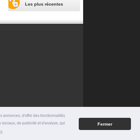
Les plus récentes
 annonces, d'offrir des fonctionnalités
 sociaux, de publicité et d'analyse, qui
Fermer
RES
|
MENTIONS LÉGALES
|
CONTACT
us