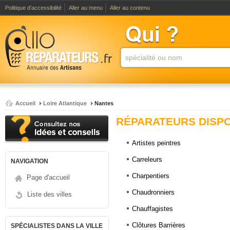
Politique d'accessibilité
Aller au menu
Aller au contenu
Accueil
Loire Atlantique
Nantes
RÉPARATEURS DISPO
Artistes peintres
Carreleurs
NAVIGATION
Charpentiers
Page d'accueil
Chaudronniers
Liste des villes
Chauffagistes
Clôtures Barrières
SPÉCIALISTES DANS LA VILLE