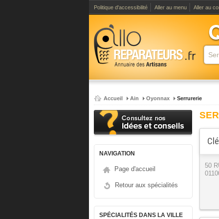
Politique d'accessibilité
Aller au menu
Aller au c
Accueil
Ain
Oyonnax
Serrurerie
SER
Clé
NAVIGATION
50 
Page d'accueil
0110
Retour aux spécialités
SPÉCIALITÉS DANS LA VILLE