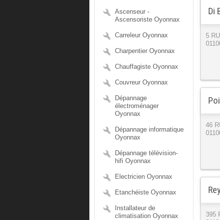
Di 
Ascenseur -
Ascensoriste Oyonnax
Carreleur Oyonnax
5 R
0110
Charpentier Oyonnax
Chauffagiste Oyonnax
Couvreur Oyonnax
Dépannage
Poi
électroménager
Oyonnax
46 
Dépannage informatique
0110
Oyonnax
Dépannage télévision-
hifi Oyonnax
Electricien Oyonnax
Rey
Etanchéiste Oyonnax
Installateur de
395
climatisation Oyonnax