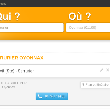
ontenu
RURIER OYONNAX
vit (Sté) - Serrurier
RUE GABRIEL PERI
Plan et itinéraire
0 Oyonnax
04 74 77 14 03