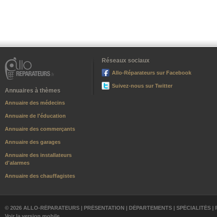
Réseaux sociaux
Allo-Réparateurs sur Facebook
Suivez-nous sur Twitter
Annuaires à thèmes
Annuaire des médecins
Annuaire de l'éducation
Annuaire des commerçants
Annuaire des garages
Annuaire des installateurs
d'alarmes
Annuaire des chauffagistes
© 2026 ALLO-RÉPARATEURS |
PRÉSENTATION
|
DÉPARTEMENTS
|
SPÉCIALITÉS
|
Voir la version mobile