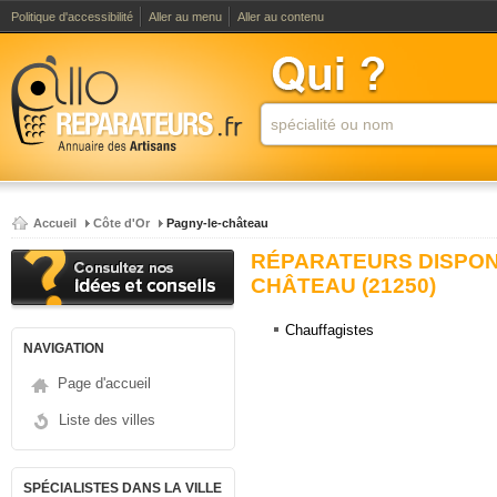
Politique d'accessibilité
Aller au menu
Aller au contenu
Accueil
Côte d'Or
Pagny-le-château
RÉPARATEURS DISPON
CHÂTEAU (21250)
Chauffagistes
NAVIGATION
Page d'accueil
Liste des villes
SPÉCIALISTES DANS LA VILLE