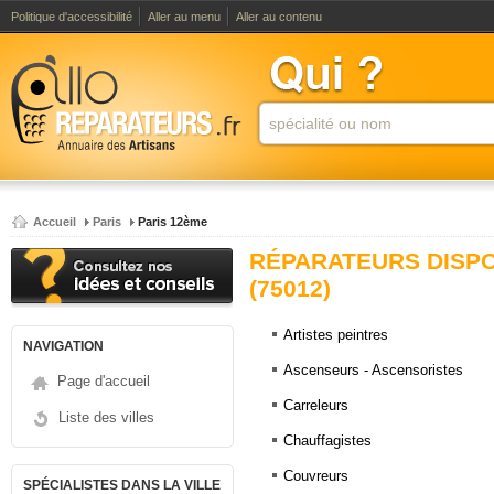
Politique d'accessibilité
Aller au menu
Aller au contenu
Accueil
Paris
Paris 12ème
RÉPARATEURS DISPO
(75012)
Artistes peintres
NAVIGATION
Ascenseurs - Ascensoristes
Page d'accueil
Carreleurs
Liste des villes
Chauffagistes
Couvreurs
SPÉCIALISTES DANS LA VILLE