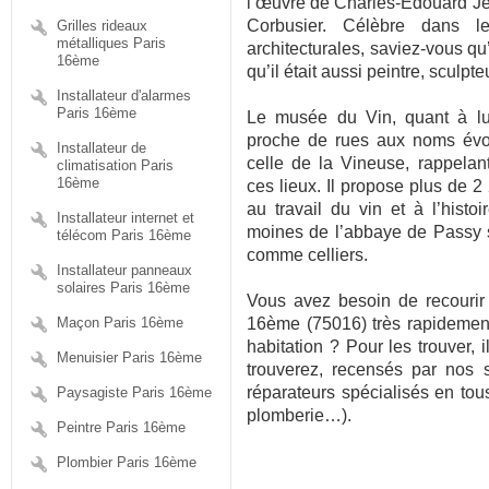
l’œuvre de Charles-Edouard Je
Corbusier. Célèbre dans 
Grilles rideaux
métalliques Paris
architecturales, saviez-vous q
16ème
qu’il était aussi peintre, sculpte
Installateur d'alarmes
Paris 16ème
Le musée du Vin, quant à lui
proche de rues aux noms évo
Installateur de
celle de la Vineuse, rappelant
climatisation Paris
16ème
ces lieux. Il propose plus de 2 
au travail du vin et à l’hist
Installateur internet et
moines de l’abbaye de Passy 
télécom Paris 16ème
comme celliers.
Installateur panneaux
solaires Paris 16ème
Vous avez besoin de recourir
Maçon Paris 16ème
16ème (75016) très rapidement 
habitation ? Pour les trouver, il
Menuisier Paris 16ème
trouverez, recensés par nos 
réparateurs spécialisés en tous 
Paysagiste Paris 16ème
plomberie…).
Peintre Paris 16ème
Plombier Paris 16ème