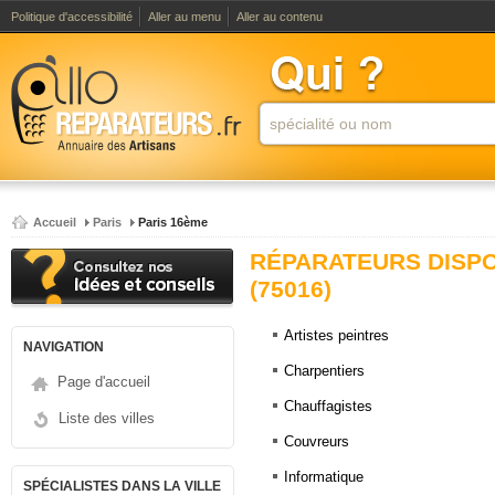
Politique d'accessibilité
Aller au menu
Aller au contenu
Accueil
Paris
Paris 16ème
RÉPARATEURS DISPO
(75016)
Artistes peintres
NAVIGATION
Charpentiers
Page d'accueil
Chauffagistes
Liste des villes
Couvreurs
Informatique
SPÉCIALISTES DANS LA VILLE