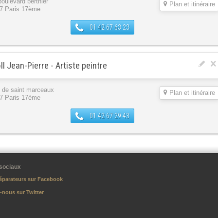
boulevard berthier
Plan et itinéraire
7 Paris 17ème
01 42 67 63 23
ll Jean-Pierre - Artiste peintre
e de saint marceaux
Plan et itinéraire
7 Paris 17ème
01 42 67 29 43
sociaux
éparateurs sur Facebook
-nous sur Twitter