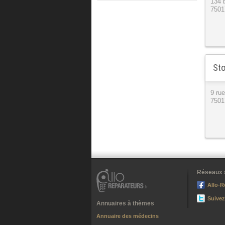
134 
7501
Sto
9 ru
7501
Réseaux 
Allo-R
Suivez
Annuaires à thèmes
Annuaire des médecins