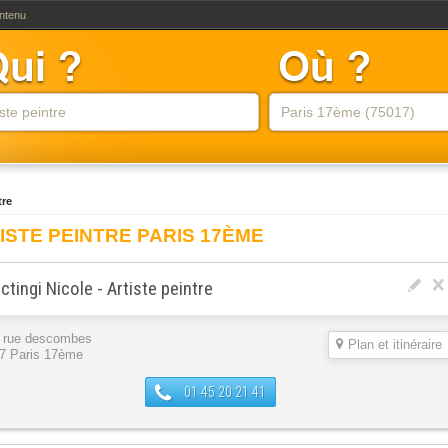
ontenu
tre
ISTE PEINTRE PARIS 17ÈME
ctingi Nicole - Artiste peintre
s rue descombes
Plan et itinéraire
7 Paris 17ème
01 45 20 21 41