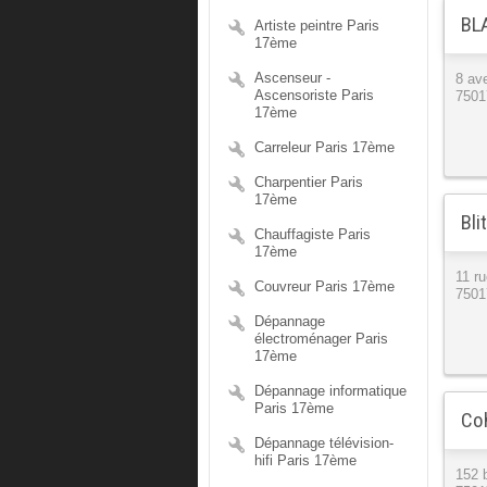
BLA
Artiste peintre Paris
17ème
Ascenseur -
8 av
Ascensoriste Paris
7501
17ème
Carreleur Paris 17ème
Charpentier Paris
17ème
Bli
Chauffagiste Paris
17ème
11 ru
Couvreur Paris 17ème
7501
Dépannage
électroménager Paris
17ème
Dépannage informatique
Paris 17ème
Coh
Dépannage télévision-
hifi Paris 17ème
152 