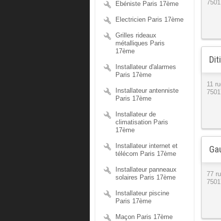
7501
Ebéniste Paris 17ème
Electricien Paris 17ème
Grilles rideaux
métalliques Paris
17ème
Dit
Installateur d'alarmes
Paris 17ème
11 ru
Installateur antenniste
7501
Paris 17ème
Installateur de
climatisation Paris
17ème
Installateur internet et
Gau
télécom Paris 17ème
Installateur panneaux
77 r
solaires Paris 17ème
7501
Installateur piscine
Paris 17ème
Maçon Paris 17ème