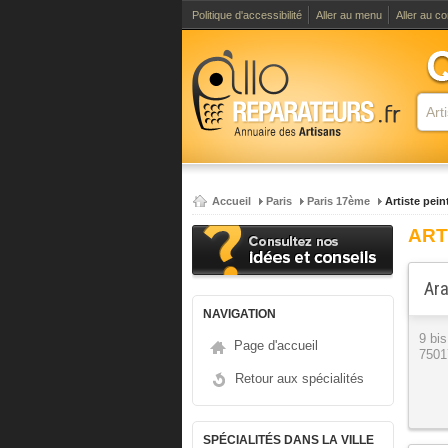
Politique d'accessibilité
Aller au menu
Aller au c
Accueil
Paris
Paris 17ème
Artiste pein
ART
Ara
NAVIGATION
9 bi
Page d'accueil
7501
Retour aux spécialités
SPÉCIALITÉS DANS LA VILLE