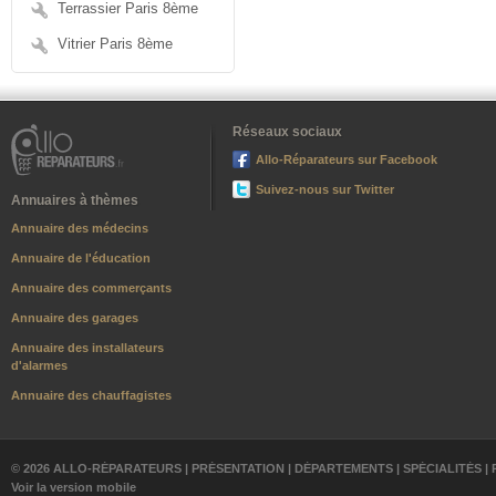
Terrassier Paris 8ème
Vitrier Paris 8ème
Réseaux sociaux
Allo-Réparateurs sur Facebook
Suivez-nous sur Twitter
Annuaires à thèmes
Annuaire des médecins
Annuaire de l'éducation
Annuaire des commerçants
Annuaire des garages
Annuaire des installateurs
d'alarmes
Annuaire des chauffagistes
© 2026 ALLO-RÉPARATEURS |
PRÉSENTATION
|
DÉPARTEMENTS
|
SPÉCIALITÉS
|
Voir la version mobile