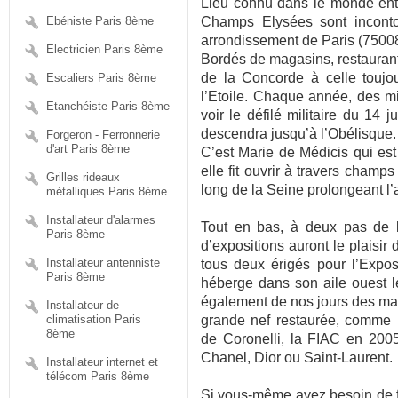
Lieu connu dans le monde enti
Ebéniste Paris 8ème
Champs Elysées sont inconto
arrondissement de Paris (75008
Electricien Paris 8ème
Bordés de magasins, restaurants,
de la Concorde à celle touj
Escaliers Paris 8ème
l’Etoile. Chaque année, des mi
Etanchéiste Paris 8ème
voir le défilé militaire du 14 j
descendra jusqu’à l’Obélisque.
Forgeron - Ferronnerie
d'art Paris 8ème
C’est Marie de Médicis qui est 
elle fit ouvrir à travers champ
Grilles rideaux
long de la Seine prolongeant l’
métalliques Paris 8ème
Installateur d'alarmes
Tout en bas, à deux pas de 
Paris 8ème
d’expositions auront le plaisir 
Installateur antenniste
tous deux érigés pour l’Expos
Paris 8ème
héberge dans son aile ouest l
également de nos jours des man
Installateur de
climatisation Paris
grande nef restaurée, comme 
8ème
de Coronelli, la FIAC en 2005
Chanel, Dior ou Saint-Laurent.
Installateur internet et
télécom Paris 8ème
Si vous-même avez besoin de fai