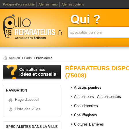
Politique d'accessibilité
Aller au menu
Aller au contenu
Accueil
Paris
Paris 8ème
RÉPARATEURS DISPO
(75008)
Artistes peintres
NAVIGATION
Ascenseurs - Ascensoristes
Page d'accueil
Chaudronniers
Liste des villes
Chauffagistes
Clôtures Barrières
SPÉCIALISTES DANS LA VILLE